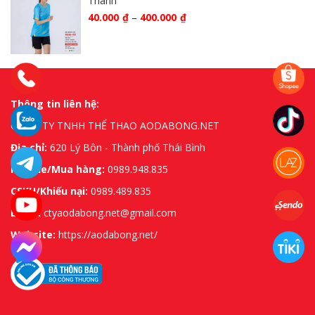
Thanh
40.000
₫
–
400.000
₫
Thông tin liên hệ:
CÔNG TY TNHH THỂ THAO AODABONG.NET
Địa chỉ:
620 Lý Bôn - Thành phố Thái Bình
Hotline/Mua hàng:
0989.948.835
CSKH/Khiếu nại:
0989.489.835
Email:
ctyaodabong.net@gmail.com
Website:
https://aodabong.net/