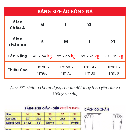
BẢNG SIZE ÁO BÓNG ĐÁ
Size
M
L
XL
Châu Á
Size
S
M
L
XL
Châu Âu
Cân Nặng
40 - 54
kg
55 - 65
kg
65 - 76
kg
77 - 99
kg
1m50 -
1m68 -
1m74 -
1m81 -
Chiều Cao
1m66
1m73
1m80
1m90
(size XXL châu á chỉ áp dụng cho áo đặt may theo yêu cầu và
không có sẵn)