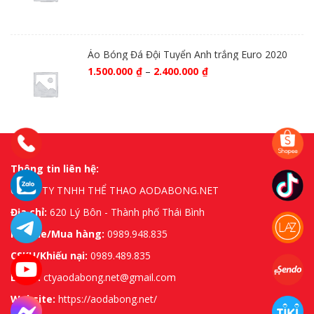
Áo Bóng Đá Đội Tuyển Anh trắng Euro 2020
1.500.000
₫
–
2.400.000
₫
Thông tin liên hệ:
CÔNG TY TNHH THỂ THAO AODABONG.NET
Địa chỉ:
620 Lý Bôn - Thành phố Thái Bình
Hotline/Mua hàng:
0989.948.835
CSKH/Khiếu nại:
0989.489.835
Email:
ctyaodabong.net@gmail.com
Website:
https://aodabong.net/