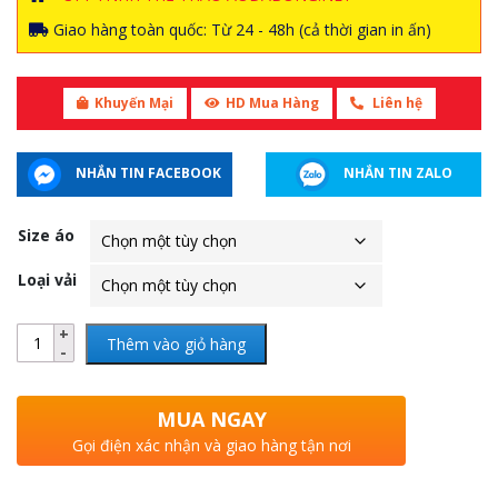
Giao hàng toàn quốc: Từ 24 - 48h (cả thời gian in ấn)
Khuyến Mại
HD Mua Hàng
Liên hệ
NHẮN TIN FACEBOOK
NHẮN TIN ZALO
Size áo
Loại vải
Thêm vào giỏ hàng
MUA NGAY
Gọi điện xác nhận và giao hàng tận nơi