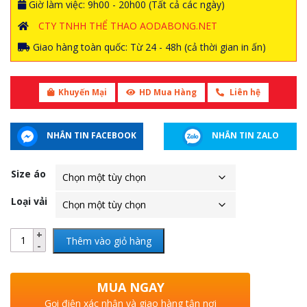
Giờ làm việc: 9h00 - 20h00 (Tất cả các ngày)
CTY TNHH THỂ THAO AODABONG.NET
Giao hàng toàn quốc: Từ 24 - 48h (cả thời gian in ấn)
Khuyến Mại
HD Mua Hàng
Liên hệ
NHẮN TIN FACEBOOK
NHẮN TIN ZALO
Size áo
Loại vải
Thêm vào giỏ hàng
MUA NGAY
Gọi điện xác nhận và giao hàng tận nơi