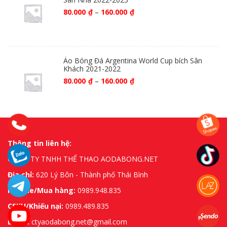
80.000
₫
–
160.000
₫
Áo Bóng Đá Argentina World Cup bích Sân
Khách 2021-2022
80.000
₫
–
160.000
₫
Thông tin liên hệ:
CÔNG TY TNHH THỂ THAO AODABONG.NET
Địa chỉ:
620 Lý Bôn - Thành phố Thái Bình
Hotline/Mua hàng:
0989.948.835
CSKH/Khiếu nại:
0989.489.835
Email:
ctyaodabong.net@gmail.com