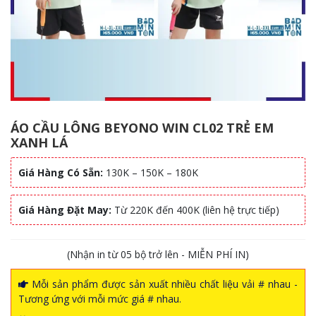
ÁO CẦU LÔNG BEYONO WIN CL02 TRẺ EM
XANH LÁ
Giá Hàng Có Sẵn:
130K – 150K – 180K
Giá Hàng Đặt May:
Từ 220K đến 400K (liên hệ trực tiếp)
(Nhận in từ 05 bộ trở lên - MIỄN PHÍ IN)
Mỗi sản phẩm được sản xuất nhiều chất liệu vải # nhau -
Tương ứng với mỗi mức giá # nhau.