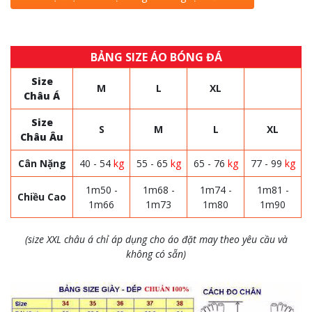
BẢNG SIZE ÁO BÓNG ĐÁ
Size
M
L
XL
Châu Á
Size
S
M
L
XL
Châu Âu
Cân Nặng
40 - 54
kg
55 - 65
kg
65 - 76
kg
77 - 99
kg
1m50 -
1m68 -
1m74 -
1m81 -
Chiều Cao
1m66
1m73
1m80
1m90
(size XXL châu á chỉ áp dụng cho áo đặt may theo yêu cầu và
không có sẵn)