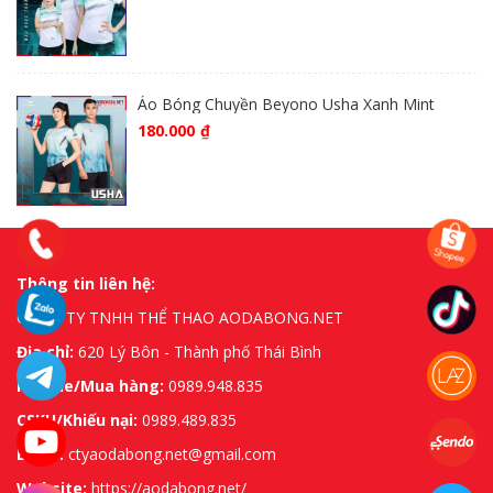
Áo Bóng Chuyền Beyono Usha Xanh Mint
180.000
₫
Thông tin liên hệ:
CÔNG TY TNHH THỂ THAO AODABONG.NET
Địa chỉ:
620 Lý Bôn - Thành phố Thái Bình
Hotline/Mua hàng:
0989.948.835
CSKH/Khiếu nại:
0989.489.835
Email:
ctyaodabong.net@gmail.com
Website:
https://aodabong.net/