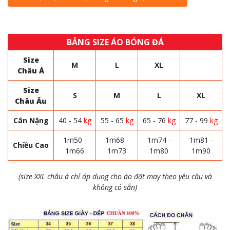
BẢNG SIZE ÁO BÓNG ĐÁ
Size
M
L
XL
Châu Á
Size
S
M
L
XL
Châu Âu
Cân Nặng
40 - 54
kg
55 - 65
kg
65 - 76
kg
77 - 99
kg
1m50 -
1m68 -
1m74 -
1m81 -
Chiều Cao
1m66
1m73
1m80
1m90
(size XXL châu á chỉ áp dụng cho áo đặt may theo yêu cầu và
không có sẵn)