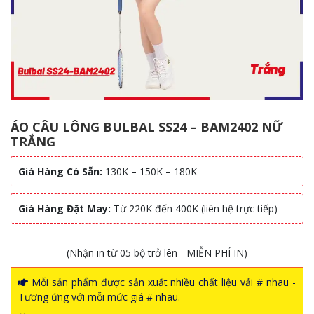
ÁO CÂU LÔNG BULBAL SS24 – BAM2402 NỮ
TRẮNG
Giá Hàng Có Sẵn:
130K – 150K – 180K
Giá Hàng Đặt May:
Từ 220K đến 400K (liên hệ trực tiếp)
(Nhận in từ 05 bộ trở lên - MIỄN PHÍ IN)
Mỗi sản phẩm được sản xuất nhiều chất liệu vải # nhau -
Tương ứng với mỗi mức giá # nhau.