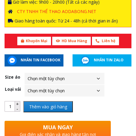
Giờ làm việc: 9h00 - 20h00 (Tất cả các ngày)
CTY TNHH THỂ THAO AODABONG.NET
Giao hàng toàn quốc: Từ 24 - 48h (cả thời gian in ấn)
Khuyến Mại
HD Mua Hàng
Liên hệ
NHẮN TIN FACEBOOK
NHẮN TIN ZALO
Size áo
Loại vải
Thêm vào giỏ hàng
MUA NGAY
Gọi điện xác nhận và giao hàng tận nơi