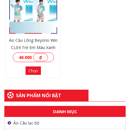
XEM THÊM
XEM THÊM
Áo Cầu Lông Beyono Win
CL04 Trẻ Em Màu Xanh
40.000
₫
Chọn
SẢN PHẨM NỔI BẬT
DANH MỤC
XEM THÊM
Áo Câu lạc bộ