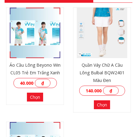
Áo Cầu Lông Beyono Win
Quần Váy Chữ A Cầu
CL05 Trẻ Em Trắng Xanh
Lông Bulbal BQW2401
Màu Đen
40.000
₫
140.000
₫
Chọn
Chọn