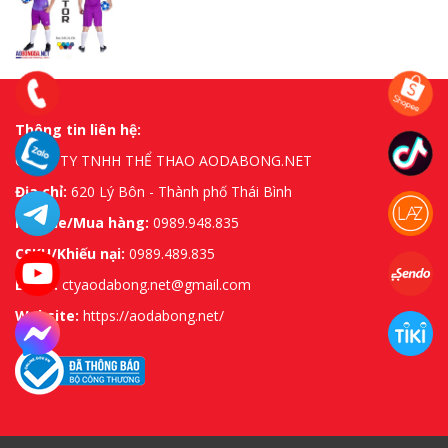
Thông tin liên hệ:
CÔNG TY TNHH THỂ THAO AODABONG.NET
Địa chỉ:
620 Lý Bôn - Thành phố Thái Bình
Hotline/Mua hàng:
0989.948.835
CSKH/Khiếu nại:
0989.489.835
Email:
ctyaodabong.net@gmail.com
Website:
https://aodabong.net/