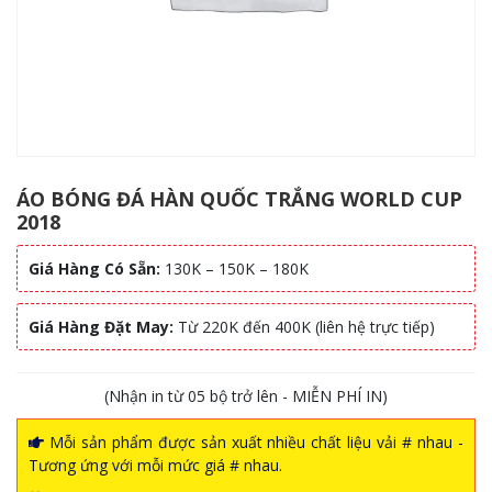
ÁO BÓNG ĐÁ HÀN QUỐC TRẮNG WORLD CUP
2018
Giá Hàng Có Sẵn:
130K – 150K – 180K
Giá Hàng Đặt May:
Từ 220K đến 400K (liên hệ trực tiếp)
(Nhận in từ 05 bộ trở lên - MIỄN PHÍ IN)
Mỗi sản phẩm được sản xuất nhiều chất liệu vải # nhau -
Tương ứng với mỗi mức giá # nhau.