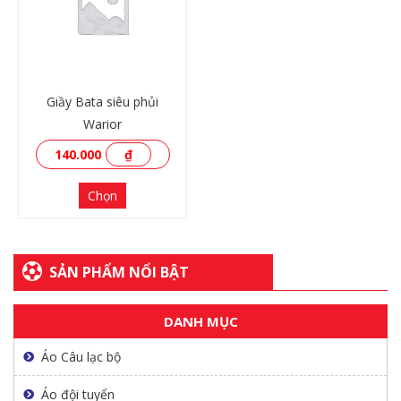
XEM THÊM
XEM THÊM
Giầy Bata siêu phủi
Warior
140.000
₫
Chọn
SẢN PHẨM NỔI BẬT
DANH MỤC
XEM THÊM
Áo Câu lạc bộ
Áo đội tuyển