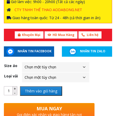
Giờ làm việc: 9h00 - 20h00 (Tất cả các ngày)
CTY TNHH THỂ THAO AODABONG.NET
Giao hàng toàn quốc: Từ 24 - 48h (cả thời gian in ấn)
Khuyến Mại
HD Mua Hàng
Liên hệ
NHẮN TIN FACEBOOK
NHẮN TIN ZALO
Size áo
Loại vải
Thêm vào giỏ hàng
MUA NGAY
Gọi điện xác nhận và giao hàng tận nơi