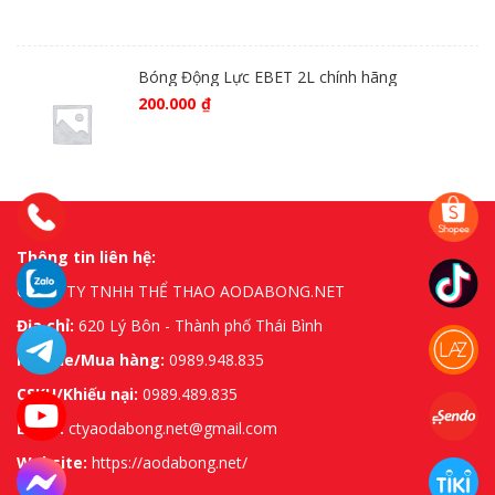
Bóng Động Lực EBET 2L chính hãng
200.000
₫
Thông tin liên hệ:
CÔNG TY TNHH THỂ THAO AODABONG.NET
Địa chỉ:
620 Lý Bôn - Thành phố Thái Bình
Hotline/Mua hàng:
0989.948.835
CSKH/Khiếu nại:
0989.489.835
Email:
ctyaodabong.net@gmail.com
Website:
https://aodabong.net/