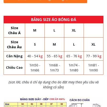
BẢNG SIZE ÁO BÓNG ĐÁ
Size
M
L
XL
Châu Á
Size
S
M
L
XL
Châu Âu
Cân Nặng
40 - 54
kg
55 - 65
kg
65 - 76
kg
77 - 99
kg
1m50 -
1m68 -
1m74 -
1m81 -
Chiều Cao
1m66
1m73
1m80
1m90
(size XXL châu á chỉ áp dụng cho áo đặt may theo yêu cầu và
không có sẵn)