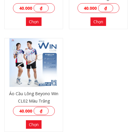
40.000
₫
40.000
₫
Chọn
Chọn
XEM THÊM
XEM THÊM
Áo Cầu Lông Beyono Win
CL02 Màu Trắng
40.000
₫
Chọn