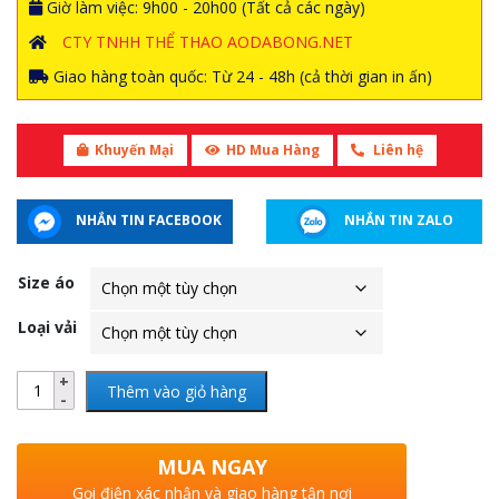
Giờ làm việc: 9h00 - 20h00 (Tất cả các ngày)
CTY TNHH THỂ THAO AODABONG.NET
Giao hàng toàn quốc: Từ 24 - 48h (cả thời gian in ấn)
Khuyến Mại
HD Mua Hàng
Liên hệ
NHẮN TIN FACEBOOK
NHẮN TIN ZALO
Size áo
Loại vải
Thêm vào giỏ hàng
MUA NGAY
Gọi điện xác nhận và giao hàng tận nơi