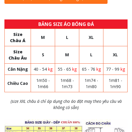
BẢNG SIZE ÁO BÓNG ĐÁ
Size
M
L
XL
Châu Á
Size
S
M
L
XL
Châu Âu
Cân Nặng
40 - 54
kg
55 - 65
kg
65 - 76
kg
77 - 99
kg
1m50 -
1m68 -
1m74 -
1m81 -
Chiều Cao
1m66
1m73
1m80
1m90
(size XXL châu á chỉ áp dụng cho áo đặt may theo yêu cầu và
không có sẵn)