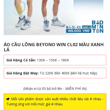
ÁO CẦU LÔNG BEYONO WIN CL02 MÀU XANH
LÁ
Giá Hàng Có Sẵn:
130K – 150K – 180K
Giá Hàng Đặt May:
Từ 220K đến 400K (liên hệ trực tiếp)
(Nhận in từ 05 bộ trở lên - MIỄN PHÍ IN)
Mỗi sản phẩm được sản xuất nhiều chất liệu vải # nhau -
Tương ứng với mỗi mức giá # nhau.