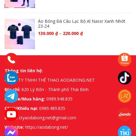
Áo Bóng Đá Câu Lạc Bộ Al Nassr Xanh Nhớt
23-24
130.000
₫
–
220.000
₫
Thông tin liên hệ:
CÔNG TY TNHH THỂ THAO AODABONG.NET
Địa chỉ:
620 Lý Bôn - Thành phố Thái Bình
Hotline/Mua hàng:
0989.948.835
CSKH/Khiếu nại:
0989.489.835
Email:
ctyaodabong.net@gmail.com
Website:
https://aodabong.net/