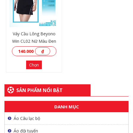
XEM THÊM
XEM THÊM
Váy Cầu Lông Beyono
Win CL02 Nữ Màu Đen
140.000
₫
Chọn
SẢN PHẨM NỔI BẬT
DANH MỤC
XEM THÊM
Áo Câu lạc bộ
Áo đội tuyển