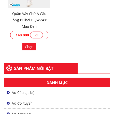
Quần Váy Chữ A Cầu
Lông Bulbal BQW2401
Màu Đen
140.000
₫
Chọn
SẢN PHẨM NỔI BẬT
XEM THÊM
DANH MỤC
Áo Câu lạc bộ
Áo đội tuyển
Áo Training