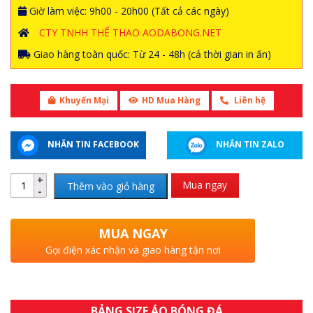
Giờ làm việc: 9h00 - 20h00 (Tất cả các ngày)
CTY TNHH THỂ THAO AODABONG.NET
Giao hàng toàn quốc: Từ 24 - 48h (cả thời gian in ấn)
Khuyến Mại
HD Mua Hàng
Liên hệ
NHẮN TIN FACEBOOK
NHẮN TIN ZALO
Mua ngay
Thêm vào giỏ hàng
MUA NGAY
Gọi điện xác nhận và giao hàng tận nơi
BẢNG SIZE ÁO BÓNG ĐÁ