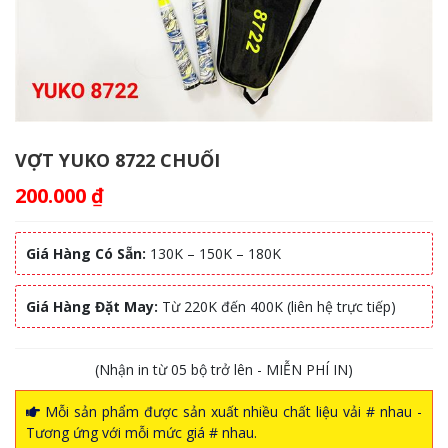
VỢT YUKO 8722 CHUỐI
200.000
₫
Giá Hàng Có Sẵn:
130K – 150K – 180K
Giá Hàng Đặt May:
Từ 220K đến 400K (liên hệ trực tiếp)
(Nhận in từ 05 bộ trở lên - MIỄN PHÍ IN)
Mỗi sản phẩm được sản xuất nhiều chất liệu vải # nhau -
Tương ứng với mỗi mức giá # nhau.