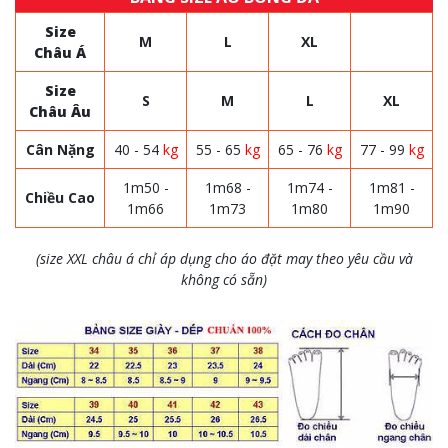
Size
M
L
XL
Châu Á
Size
S
M
L
XL
Châu Âu
Cân Nặng
40 - 54
kg
55 - 65
kg
65 - 76
kg
77 - 99
kg
1m50 -
1m68 -
1m74 -
1m81 -
Chiều Cao
1m66
1m73
1m80
1m90
(size XXL châu á chỉ áp dụng cho áo đặt may theo yêu cầu và
không có sẵn)