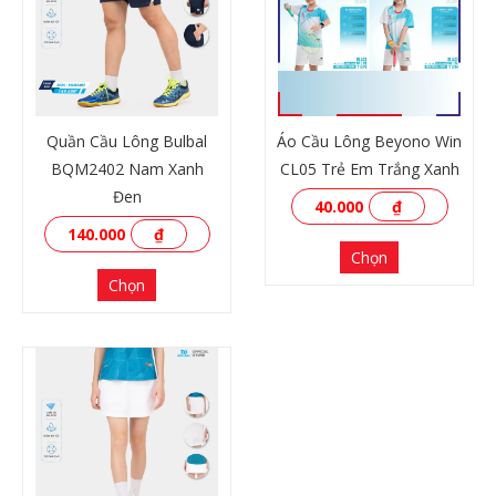
Quần Cầu Lông Bulbal
Áo Cầu Lông Beyono Win
BQM2402 Nam Xanh
CL05 Trẻ Em Trắng Xanh
Đen
40.000
₫
140.000
₫
Chọn
Chọn
XEM THÊM
XEM THÊM