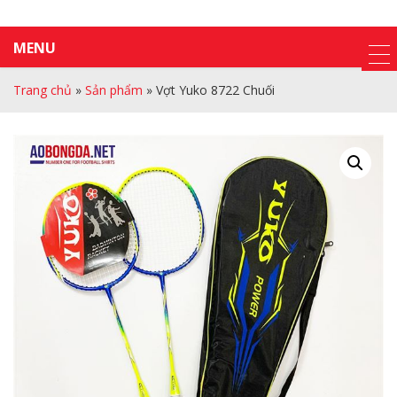
MENU
Trang chủ
»
Sản phẩm
»
Vợt Yuko 8722 Chuối