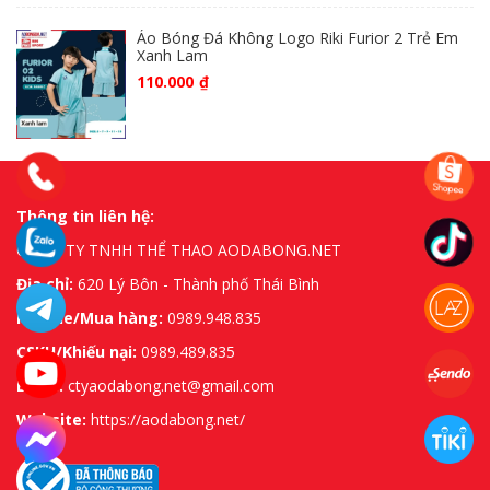
Áo Bóng Đá Không Logo Riki Furior 2 Trẻ Em
Xanh Lam
110.000
₫
Thông tin liên hệ:
CÔNG TY TNHH THỂ THAO AODABONG.NET
Địa chỉ:
620 Lý Bôn - Thành phố Thái Bình
Hotline/Mua hàng:
0989.948.835
CSKH/Khiếu nại:
0989.489.835
Email:
ctyaodabong.net@gmail.com
Website:
https://aodabong.net/