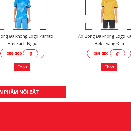
Bóng Đá không Logo Kamito
Áo Bóng Đá không Logo K
Hari Xanh Ngọc
Hoba Vàng Đen
239.000
₫
259.000
₫
Chọn
Chọn
N PHẨM NỔI BẬT
XEM THÊM
XEM THÊM