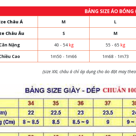
BẢNG SIZE ÁO BÓNG
ize Châu Á
M
L
ze Châu Âu
S
M
Cân Nặng
40 - 54
kg
55 - 65
kg
Chiều Cao
1m50 - 1m66
1m68 - 1m73
(size XXL châu á chỉ áp dụng cho áo đặt may theo