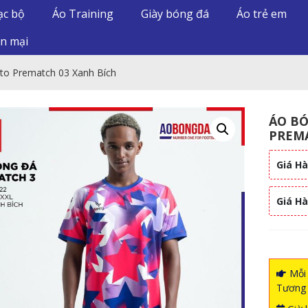
ạc bộ
Áo Training
Giày bóng đá
Áo trẻ em
n mại
o Prematch 03 Xanh Bích
ÁO B
PREMA
Giá Hà
Giá H
Mỗi 
Tương 