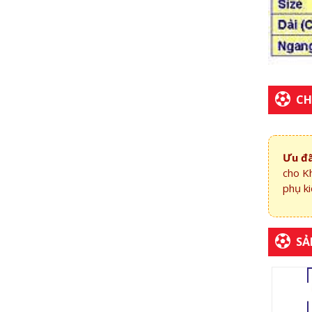
CH
Ưu đã
cho K
phụ ki
SẢ