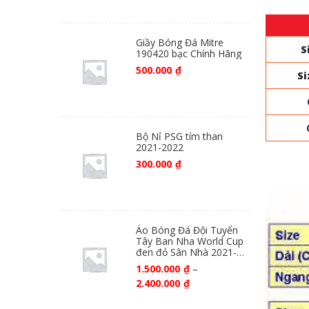
Giầy Bóng Đá Mitre
S
190420 bạc Chính Hãng
500.000
₫
Si
Bộ Nỉ PSG tím than
2021-2022
300.000
₫
Áo Bóng Đá Đội Tuyển
Tây Ban Nha World Cup
đen đỏ Sân Nhà 2021-
2022
1.500.000
₫
–
2.400.000
₫