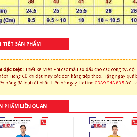
I TIẾT SẢN PHẨM
i đặc biệt:
Thiết kế Miễn Phí các mẫu áo đấu cho các công ty, độ
hách Hàng Cũ khi đặt may các đơn hàng tiếp theo. Tặng ngay quả 
ện bóng đá loại tốt nhất. Liên hệ ngay Hotline
0989.948.835
(có z
N PHẨM LIÊN QUAN