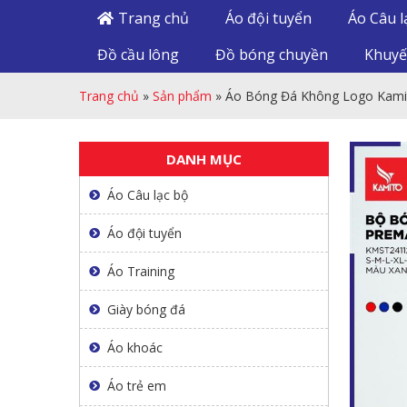
Trang chủ
Áo đội tuyển
Áo Câu l
Đồ cầu lông
Đồ bóng chuyền
Khuyế
Trang chủ
»
Sản phẩm
»
Áo Bóng Đá Không Logo Kamit
DANH MỤC
Áo Câu lạc bộ
Áo đội tuyển
Áo Training
Giày bóng đá
Áo khoác
Áo trẻ em