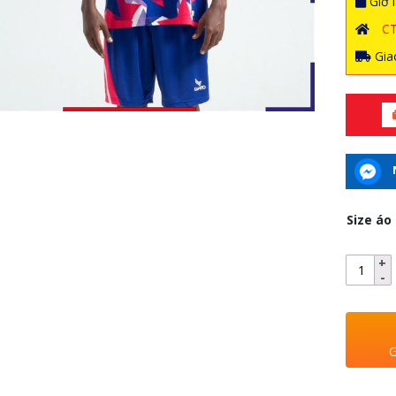
Giờ l
C
Giao
Size áo
G