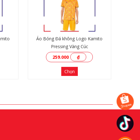
amito
Áo Bóng Đá không Logo Kamito
Pressing Vàng Cúc
259.000
₫
Chọn
XEM THÊM