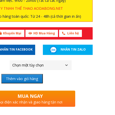
àm việc: 9h00 - 20h00 (Tất cả các ngày)
TY TNHH THỂ THAO AODABONG.NET
 hàng toàn quốc: Từ 24 - 48h (cả thời gian in ấn)
Khuyến Mại
HD Mua Hàng
Liên hệ
NHẮN TIN FACEBOOK
NHẮN TIN ZALO
Thêm vào giỏ hàng
MUA NGAY
ọi điện xác nhận và giao hàng tận nơi