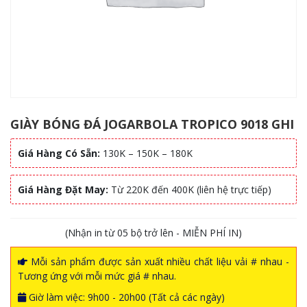
GIÀY BÓNG ĐÁ JOGARBOLA TROPICO 9018 GHI
Giá Hàng Có Sẵn:
130K – 150K – 180K
Giá Hàng Đặt May:
Từ 220K đến 400K (liên hệ trực tiếp)
(Nhận in từ 05 bộ trở lên - MIỄN PHÍ IN)
Mỗi sản phẩm được sản xuất nhiều chất liệu vải # nhau -
Tương ứng với mỗi mức giá # nhau.
Giờ làm việc: 9h00 - 20h00 (Tất cả các ngày)