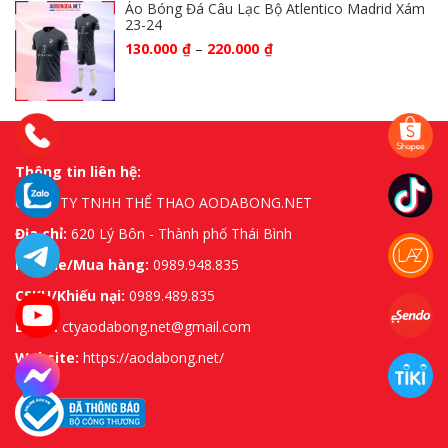
Áo Bóng Đá Câu Lạc Bộ Atlentico Madrid Xám
23-24
130.000
₫
–
220.000
₫
Thông tin liên hệ:
CÔNG TY TNHH THỂ THAO AODABONG.NET
Địa chỉ:
620 Lý Bôn - Thành phố Thái Bình
Hotline/Mua hàng:
0989.948.835
CSKH/Khiếu nại:
0989.489.835
Email:
ctyaodabong.net@gmail.com
Website:
https://aodabong.net/