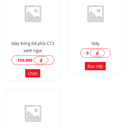
Giầy Bóng Đá phủi CT3
Giày
xanh ngọc
0
₫
150.000
₫
Đọc tiếp
Chọn
XEM THÊM
XEM THÊM