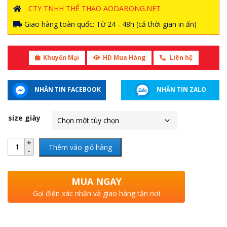
CTY TNHH THỂ THAO AODABONG.NET
Giao hàng toàn quốc: Từ 24 - 48h (cả thời gian in ấn)
Khuyến Mại
HD Mua Hàng
Liên hệ
NHẮN TIN FACEBOOK
NHẮN TIN ZALO
size giày
Thêm vào giỏ hàng
MUA NGAY
Gọi điện xác nhận và giao hàng tận nơi