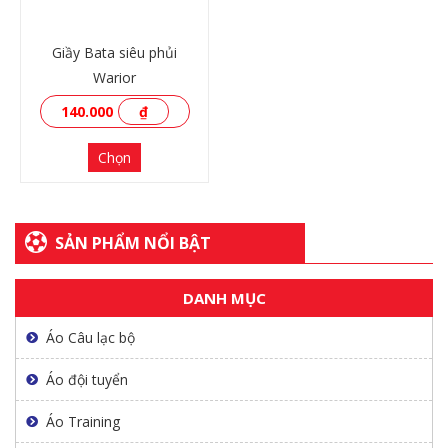
Giầy Bata siêu phủi
Warior
140.000
₫
Chọn
SẢN PHẨM NỔI BẬT
DANH MỤC
XEM THÊM
Áo Câu lạc bộ
Áo đội tuyển
Áo Training