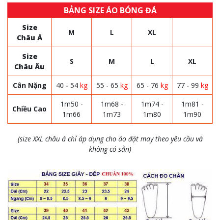
BẢNG SIZE ÁO BÓNG ĐÁ
Size
M
L
XL
Châu Á
Size
S
M
L
XL
Châu Âu
Cân Nặng
40 - 54
kg
55 - 65
kg
65 - 76
kg
77 - 99
kg
1m50 -
1m68 -
1m74 -
1m81 -
Chiều Cao
1m66
1m73
1m80
1m90
(size XXL châu á chỉ áp dụng cho áo đặt may theo yêu cầu và
không có sẵn)