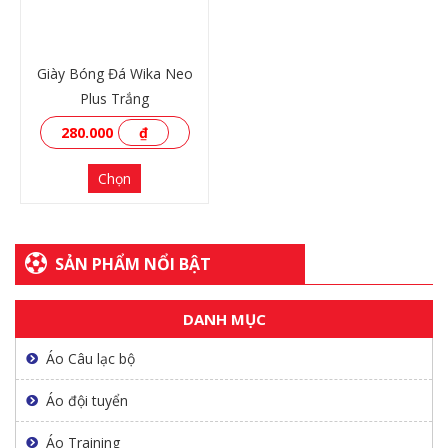
Giày Bóng Đá Wika Neo
Plus Trắng
280.000
₫
Chọn
SẢN PHẨM NỔI BẬT
DANH MỤC
XEM THÊM
Áo Câu lạc bộ
Áo đội tuyển
Áo Training