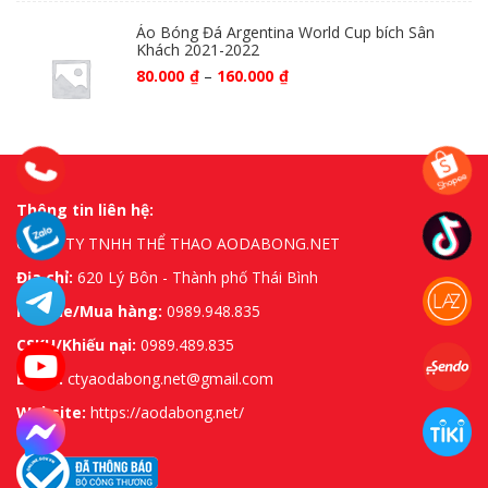
Áo Bóng Đá Argentina World Cup bích Sân
Khách 2021-2022
80.000
₫
–
160.000
₫
Thông tin liên hệ:
CÔNG TY TNHH THỂ THAO AODABONG.NET
Địa chỉ:
620 Lý Bôn - Thành phố Thái Bình
Hotline/Mua hàng:
0989.948.835
CSKH/Khiếu nại:
0989.489.835
Email:
ctyaodabong.net@gmail.com
Website:
https://aodabong.net/