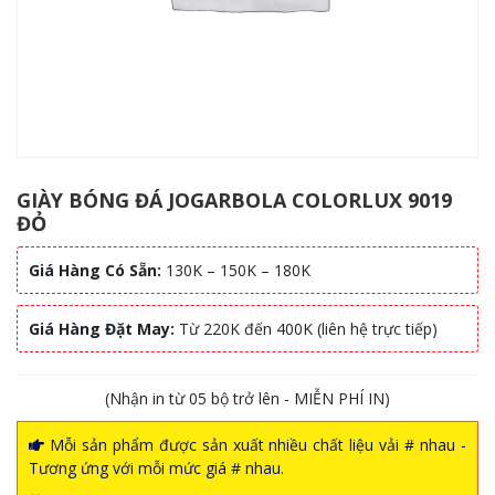
GIÀY BÓNG ĐÁ JOGARBOLA COLORLUX 9019
ĐỎ
Giá Hàng Có Sẵn:
130K – 150K – 180K
Giá Hàng Đặt May:
Từ 220K đến 400K (liên hệ trực tiếp)
(Nhận in từ 05 bộ trở lên - MIỄN PHÍ IN)
Mỗi sản phẩm được sản xuất nhiều chất liệu vải # nhau -
Tương ứng với mỗi mức giá # nhau.