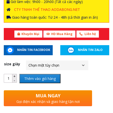
Giờ làm việc: 9h00 - 20h00 (Tất cả các ngày)
CTY TNHH THỂ THAO AODABONG.NET
Giao hàng toàn quốc: Từ 24 - 48h (cả thời gian in ấn)
Khuyến Mại
HD Mua Hàng
Liên hệ
NHẮN TIN FACEBOOK
NHẮN TIN ZALO
size giày
Thêm vào giỏ hàng
MUA NGAY
Gọi điện xác nhận và giao hàng tận nơi