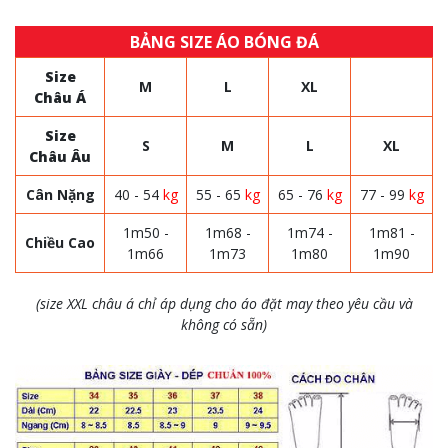
BẢNG SIZE ÁO BÓNG ĐÁ
Size
M
L
XL
Châu Á
Size
S
M
L
XL
Châu Âu
Cân Nặng
40 - 54
kg
55 - 65
kg
65 - 76
kg
77 - 99
kg
1m50 -
1m68 -
1m74 -
1m81 -
Chiều Cao
1m66
1m73
1m80
1m90
(size XXL châu á chỉ áp dụng cho áo đặt may theo yêu cầu và
không có sẵn)