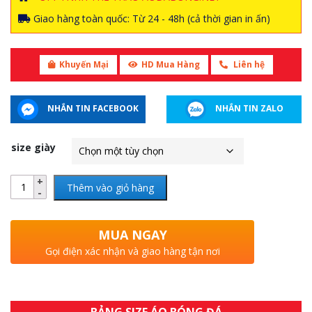
Giao hàng toàn quốc: Từ 24 - 48h (cả thời gian in ấn)
Khuyến Mại
HD Mua Hàng
Liên hệ
NHẮN TIN FACEBOOK
NHẮN TIN ZALO
size giày
Thêm vào giỏ hàng
MUA NGAY
Gọi điện xác nhận và giao hàng tận nơi