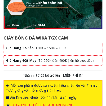
GIÀY BÓNG ĐÁ WIKA TGX CAM
Giá Hàng Có Sẵn:
130K – 150K – 180K
Giá Hàng Đặt May:
Từ 220K đến 400K (liên hệ trực tiếp)
(Nhận in từ 05 bộ trở lên - MIỄN PHÍ IN)
Mỗi sản phẩm được sản xuất nhiều chất liệu vải # nhau -
Tương ứng với mỗi mức giá # nhau.
Giờ làm việc: 9h00 - 20h00 (Tất cả các ngày)
CTY TNHH THỂ THAO AODABONG.NET