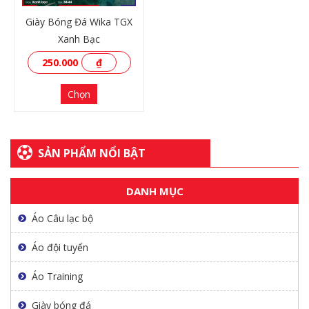
Giày Bóng Đá Wika TGX
Xanh Bạc
250.000
₫
Chọn
SẢN PHẨM NỔI BẬT
DANH MỤC
XEM THÊM
Áo Câu lạc bộ
Áo đội tuyển
Áo Training
Giày bóng đá