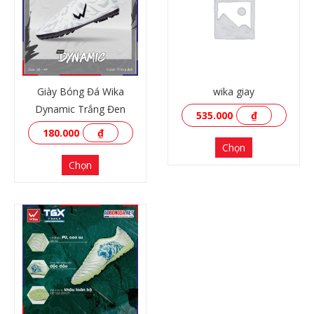
Giày Bóng Đá Wika
wika giay
Dynamic Trắng Đen
535.000
₫
180.000
₫
Chọn
Chọn
XEM THÊM
XEM THÊM