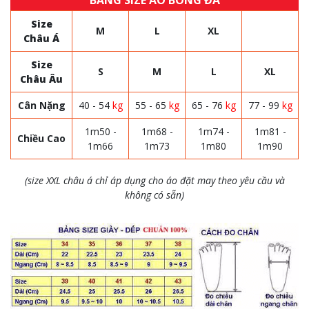
BẢNG SIZE ÁO BÓNG ĐÁ
Size
M
L
XL
Châu Á
Size
S
M
L
XL
Châu Âu
Cân Nặng
40 - 54
kg
55 - 65
kg
65 - 76
kg
77 - 99
kg
1m50 -
1m68 -
1m74 -
1m81 -
Chiều Cao
1m66
1m73
1m80
1m90
(size XXL châu á chỉ áp dụng cho áo đặt may theo yêu cầu và
không có sẵn)