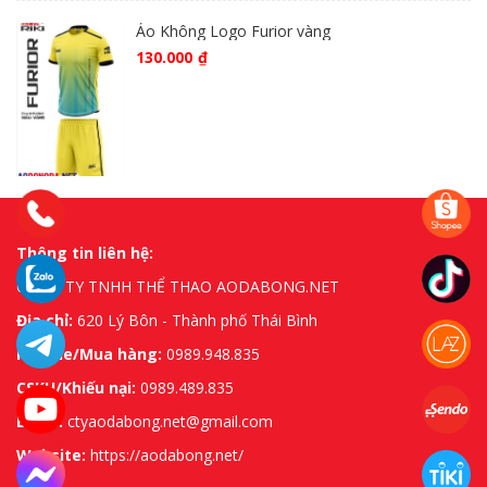
Áo Không Logo Furior vàng
130.000
₫
Thông tin liên hệ:
CÔNG TY TNHH THỂ THAO AODABONG.NET
Địa chỉ:
620 Lý Bôn - Thành phố Thái Bình
Hotline/Mua hàng:
0989.948.835
CSKH/Khiếu nại:
0989.489.835
Email:
ctyaodabong.net@gmail.com
Website:
https://aodabong.net/