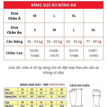
BẢNG SIZE ÁO BÓNG ĐÁ
Size
M
L
XL
Châu Á
Size
S
M
L
XL
Châu Âu
Cân Nặng
40 - 54
kg
55 - 65
kg
65 - 76
kg
77 - 99
kg
1m50 -
1m68 -
1m74 -
1m81 -
Chiều Cao
1m66
1m73
1m80
1m90
(size XXL châu á chỉ áp dụng cho áo đặt may theo yêu cầu và
không có sẵn)