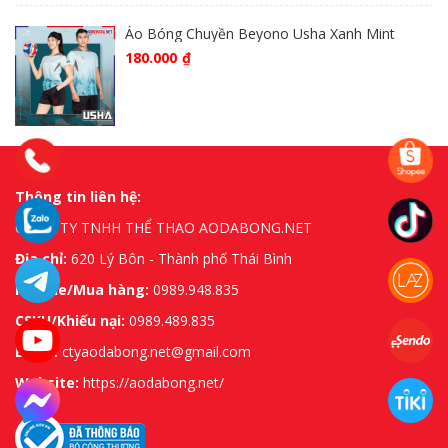
Áo Bóng Chuyền Beyono Usha Xanh Mint
180.000
₫
Thông tin liên hệ:
CÔNG TY TNHH THỂ THAO AODABONG.NET
Địa chỉ:
620 Lý Bôn - Thành phố Thái Bình
Hotline/Mua hàng:
0989.948.835
CSKH/Khiếu nại:
0989.489.835
Email:
ctyaodabong.net@gmail.com
Website:
https://aodabong.net/