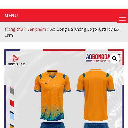
MENU
Trang chủ
»
Sản phẩm
»
Áo Bóng Đá Không Logo JustPlay JSX
Cam