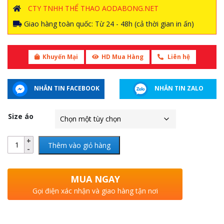
CTY TNHH THỂ THAO AODABONG.NET
Giao hàng toàn quốc: Từ 24 - 48h (cả thời gian in ấn)
Khuyến Mại
HD Mua Hàng
Liên hệ
NHẮN TIN FACEBOOK
NHẮN TIN ZALO
Size áo
Thêm vào giỏ hàng
MUA NGAY
Gọi điện xác nhận và giao hàng tận nơi