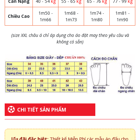
Cân Nặng
40 - 54
kg
55 - 65
kg
65 - 76
kg
77 - 99
kg
1m50 -
1m68 -
1m74 -
1m81 -
Chiều Cao
1m66
1m73
1m80
1m90
(size XXL châu á chỉ áp dụng cho áo đặt may theo yêu cầu và
không có sẵn)
CHI TIẾT SẢN PHẨM
Ưu đãi đặc biệt:
Thiết kế Miễn Phí các mẫu áo đấu cho