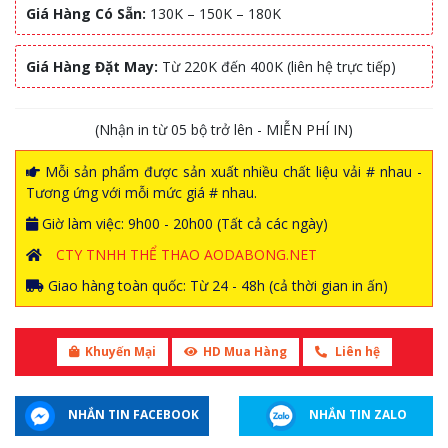
Giá Hàng Có Sẵn:
130K – 150K – 180K
Giá Hàng Đặt May:
Từ 220K đến 400K (liên hệ trực tiếp)
(Nhận in từ 05 bộ trở lên - MIỄN PHÍ IN)
Mỗi sản phẩm được sản xuất nhiều chất liệu vải # nhau -
Tương ứng với mỗi mức giá # nhau.
Giờ làm việc: 9h00 - 20h00 (Tất cả các ngày)
CTY TNHH THỂ THAO AODABONG.NET
Giao hàng toàn quốc: Từ 24 - 48h (cả thời gian in ấn)
Khuyến Mại
HD Mua Hàng
Liên hệ
NHẮN TIN FACEBOOK
NHẮN TIN ZALO