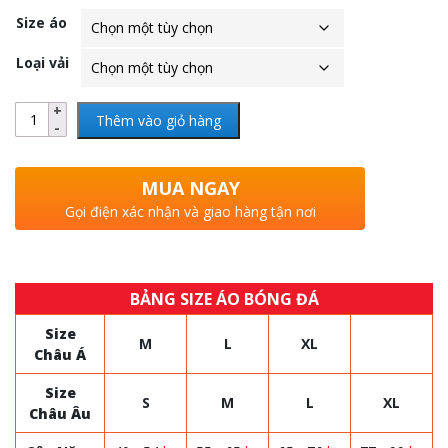
Size áo
Loại vải
Thêm vào giỏ hàng
MUA NGAY
Gọi điện xác nhận và giao hàng tận nơi
BẢNG SIZE ÁO BÓNG ĐÁ
Size
M
L
XL
Châu Á
Size
S
M
L
XL
Châu Âu