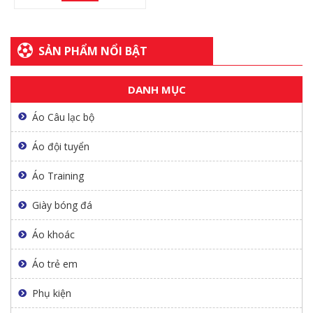
SẢN PHẨM NỔI BẬT
DANH MỤC
XEM THÊM
Áo Câu lạc bộ
Áo đội tuyển
Áo Training
Giày bóng đá
Áo khoác
Áo trẻ em
Phụ kiện