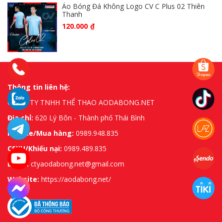
Áo Bóng Đá Không Logo CV C Plus 02 Thiên
Thanh
120.000
₫
Thông tin liên hệ:
CÔNG TY TNHH THỂ THAO AODABONG.NET
Địa chỉ:
620 Lý Bôn - Thành phố Thái Bình
Hotline/Mua hàng:
0989.948.835
CSKH/Khiếu nại:
0989.489.835
Email:
ctyaodabong.net@gmail.com
Website:
https://aodabong.net/