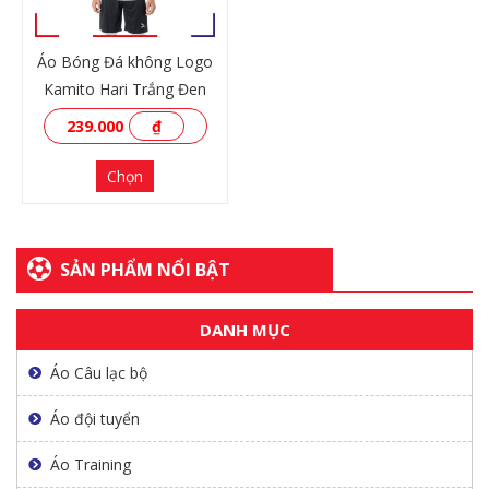
Áo Bóng Đá không Logo
Kamito Hari Trắng Đen
239.000
₫
Chọn
SẢN PHẨM NỔI BẬT
DANH MỤC
XEM THÊM
Áo Câu lạc bộ
Áo đội tuyển
Áo Training