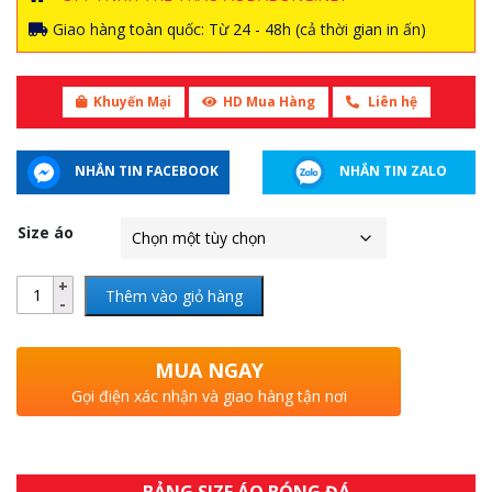
Giao hàng toàn quốc: Từ 24 - 48h (cả thời gian in ấn)
Khuyến Mại
HD Mua Hàng
Liên hệ
NHẮN TIN FACEBOOK
NHẮN TIN ZALO
Size áo
Thêm vào giỏ hàng
MUA NGAY
Gọi điện xác nhận và giao hàng tận nơi