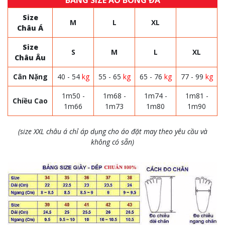
BẢNG SIZE ÁO BÓNG ĐÁ
Size
M
L
XL
Châu Á
Size
S
M
L
XL
Châu Âu
Cân Nặng
40 - 54
kg
55 - 65
kg
65 - 76
kg
77 - 99
kg
1m50 -
1m68 -
1m74 -
1m81 -
Chiều Cao
1m66
1m73
1m80
1m90
(size XXL châu á chỉ áp dụng cho áo đặt may theo yêu cầu và
không có sẵn)