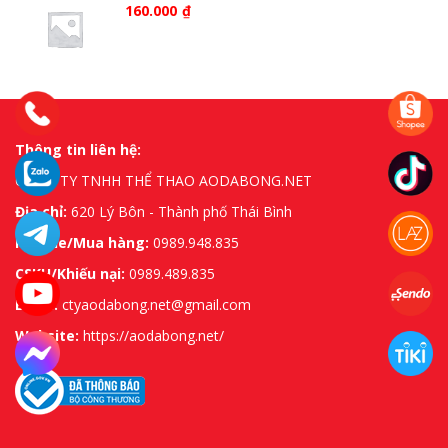
160.000
₫
Thông tin liên hệ:
CÔNG TY TNHH THỂ THAO AODABONG.NET
Địa chỉ:
620 Lý Bôn - Thành phố Thái Bình
Hotline/Mua hàng:
0989.948.835
CSKH/Khiếu nại:
0989.489.835
Email:
ctyaodabong.net@gmail.com
Website:
https://aodabong.net/