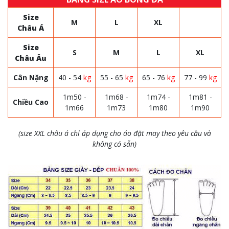
Size
M
L
XL
Châu Á
Size
S
M
L
XL
Châu Âu
Cân Nặng
40 - 54
kg
55 - 65
kg
65 - 76
kg
77 - 99
kg
1m50 -
1m68 -
1m74 -
1m81 -
Chiều Cao
1m66
1m73
1m80
1m90
(size XXL châu á chỉ áp dụng cho áo đặt may theo yêu cầu và
không có sẵn)