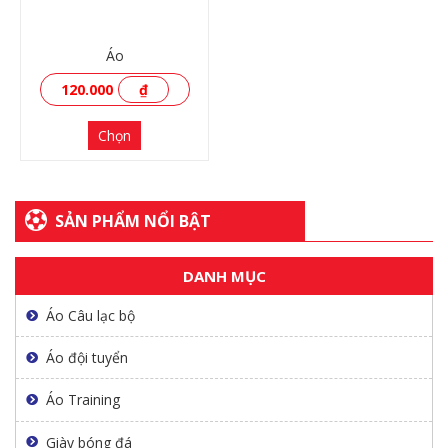
Áo
120.000
₫
Chọn
SẢN PHẨM NỔI BẬT
DANH MỤC
Áo Câu lạc bộ
XEM THÊM
Áo đội tuyển
Áo Training
Giày bóng đá