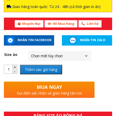
Giao hàng toàn quốc: Từ 24 - 48h (cả thời gian in ấn)
Khuyến Mại
HD Mua Hàng
Liên hệ
NHẮN TIN FACEBOOK
NHẮN TIN ZALO
Size áo
Thêm vào giỏ hàng
MUA NGAY
Gọi điện xác nhận và giao hàng tận nơi
BẢNG SIZE ÁO BÓNG ĐÁ