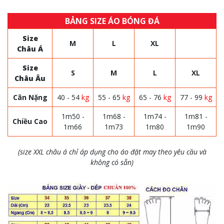
BẢNG SIZE ÁO BÓNG ĐÁ
Size
M
L
XL
Châu Á
Size
S
M
L
XL
Châu Âu
Cân Nặng
40 - 54
kg
55 - 65
kg
65 - 76
kg
77 - 99
kg
1m50 -
1m68 -
1m74 -
1m81 -
Chiều Cao
1m66
1m73
1m80
1m90
(size XXL châu á chỉ áp dụng cho áo đặt may theo yêu cầu và
không có sẵn)