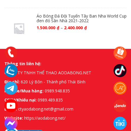
Áo Bóng Đá Đội Tuyển Tây Ban Nha World Cup
đen đỏ Sân Nhà 2021-2022
1.500.000
₫
–
2.400.000
₫
Thông tin liên hệ:
CÔNG TY TNHH THỂ THAO AODABONG.NET
Địa chỉ:
620 Lý Bôn - Thành phố Thái Bình
Hotline/Mua hàng:
0989.948.835
CSKH/Khiếu nại:
0989.489.835
Email:
ctyaodabong.net@gmail.com
Website:
https://aodabong.net/