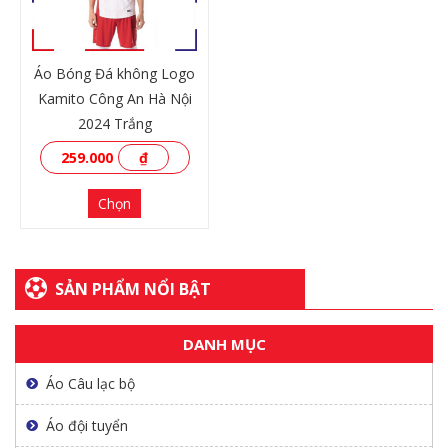
Áo Bóng Đá không Logo
Kamito Công An Hà Nội
2024 Trắng
259.000
₫
Chọn
SẢN PHẨM NỔI BẬT
XEM THÊM
DANH MỤC
Áo Câu lạc bộ
Áo đội tuyển