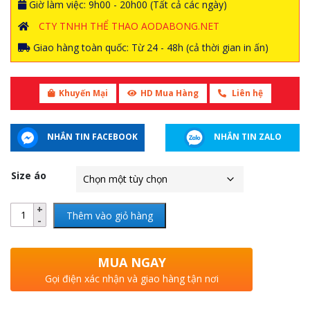
Giờ làm việc: 9h00 - 20h00 (Tất cả các ngày)
CTY TNHH THỂ THAO AODABONG.NET
Giao hàng toàn quốc: Từ 24 - 48h (cả thời gian in ấn)
Khuyến Mại
HD Mua Hàng
Liên hệ
NHẮN TIN FACEBOOK
NHẮN TIN ZALO
Size áo
Thêm vào giỏ hàng
MUA NGAY
Gọi điện xác nhận và giao hàng tận nơi