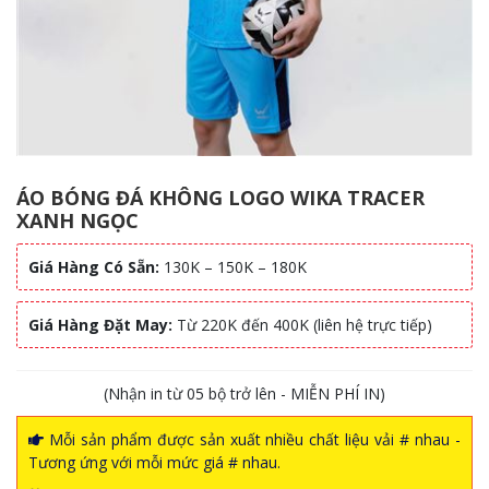
ÁO BÓNG ĐÁ KHÔNG LOGO WIKA TRACER
XANH NGỌC
Giá Hàng Có Sẵn:
130K – 150K – 180K
Giá Hàng Đặt May:
Từ 220K đến 400K (liên hệ trực tiếp)
(Nhận in từ 05 bộ trở lên - MIỄN PHÍ IN)
Mỗi sản phẩm được sản xuất nhiều chất liệu vải # nhau -
Tương ứng với mỗi mức giá # nhau.