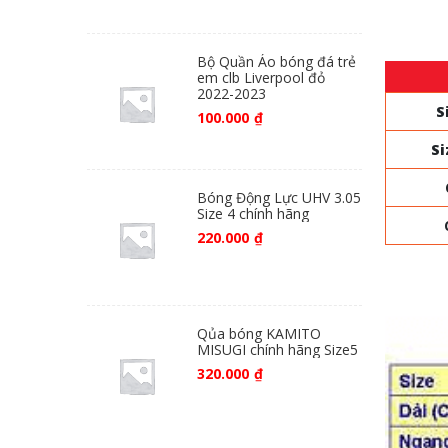
Bộ Quần Áo bóng đá trẻ
em clb Liverpool đỏ
2022-2023
S
100.000
₫
Si
Bóng Động Lực UHV 3.05
Size 4 chính hãng
220.000
₫
Qủa bóng KAMITO
MISUGI chính hãng Size5
320.000
₫