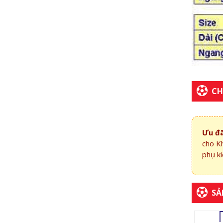
CH
Ưu đã
cho K
phụ ki
SẢ