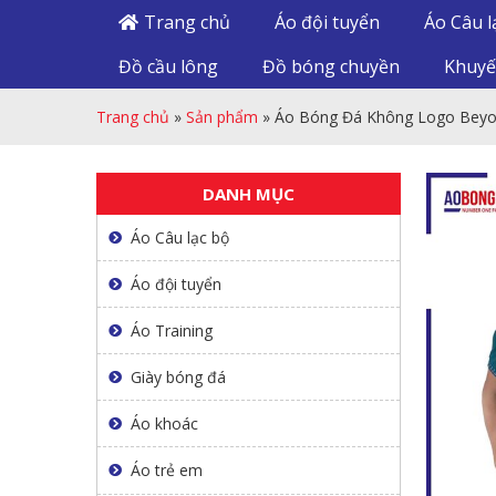
Trang chủ
Áo đội tuyển
Áo Câu l
Đồ cầu lông
Đồ bóng chuyền
Khuyế
Trang chủ
»
Sản phẩm
»
Áo Bóng Đá Không Logo Beyo
DANH MỤC
Áo Câu lạc bộ
Áo đội tuyển
Áo Training
Giày bóng đá
Áo khoác
Áo trẻ em