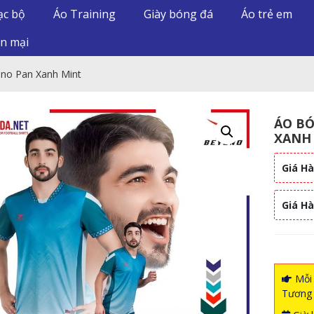
ạc bộ
Áo Training
Giày bóng đá
Áo trẻ em
n mại
no Pan Xanh Mint
ÁO B
XANH
Giá Hà
Giá H
Mỗi 
Tương 