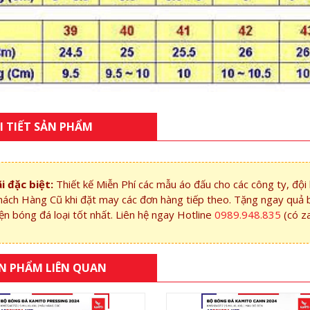
I TIẾT SẢN PHẨM
i đặc biệt:
Thiết kế Miễn Phí các mẫu áo đấu cho các công ty, độ
hách Hàng Cũ khi đặt may các đơn hàng tiếp theo. Tặng ngay quả 
ện bóng đá loại tốt nhất. Liên hệ ngay Hotline
0989.948.835
(có z
N PHẨM LIÊN QUAN