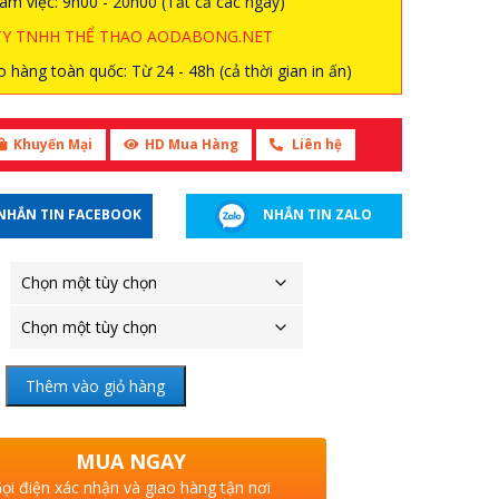
àm việc: 9h00 - 20h00 (Tất cả các ngày)
TY TNHH THỂ THAO AODABONG.NET
 hàng toàn quốc: Từ 24 - 48h (cả thời gian in ấn)
Khuyến Mại
HD Mua Hàng
Liên hệ
NHẮN TIN FACEBOOK
NHẮN TIN ZALO
Thêm vào giỏ hàng
MUA NGAY
ọi điện xác nhận và giao hàng tận nơi