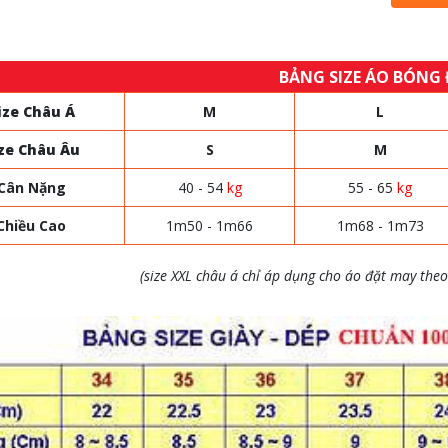
BẢNG SIZE ÁO BÓNG
ize Châu Á
M
L
ze Châu Âu
S
M
Cân Nặng
40 - 54
kg
55 - 65
kg
Chiều Cao
1m50 - 1m66
1m68 - 1m73
(size XXL châu á chỉ áp dụng cho áo đặt may theo