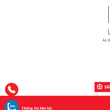
Áo 
SẢ
Thông tin liên hệ: