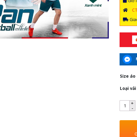
Giờ l
C
Giao
Size áo
Loại vải
G