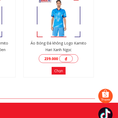
amito
Áo Bóng Đá không Logo Kamito
Đen
Hari Xanh Ngọc
239.000
₫
Chọn
XEM THÊM