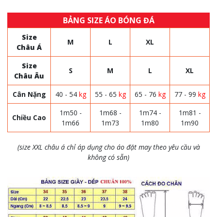
BẢNG SIZE ÁO BÓNG ĐÁ
Size
M
L
XL
Châu Á
Size
S
M
L
XL
Châu Âu
Cân Nặng
40 - 54
kg
55 - 65
kg
65 - 76
kg
77 - 99
kg
1m50 -
1m68 -
1m74 -
1m81 -
Chiều Cao
1m66
1m73
1m80
1m90
(size XXL châu á chỉ áp dụng cho áo đặt may theo yêu cầu và
không có sẵn)