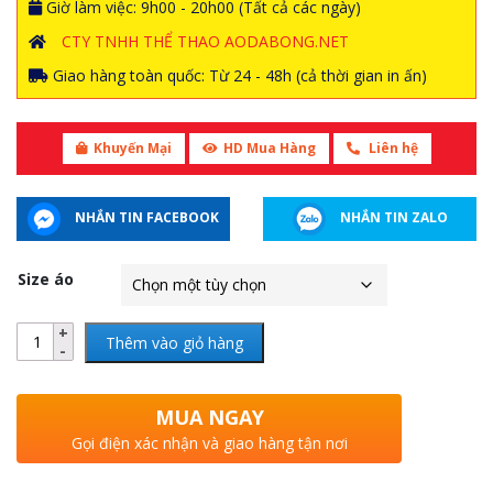
Giờ làm việc: 9h00 - 20h00 (Tất cả các ngày)
CTY TNHH THỂ THAO AODABONG.NET
Giao hàng toàn quốc: Từ 24 - 48h (cả thời gian in ấn)
Khuyến Mại
HD Mua Hàng
Liên hệ
NHẮN TIN FACEBOOK
NHẮN TIN ZALO
Size áo
Thêm vào giỏ hàng
MUA NGAY
Gọi điện xác nhận và giao hàng tận nơi