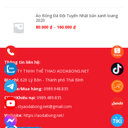
Áo Bóng Đá Đội Tuyển Nhật bản xanh loang
2020
80.000
₫
–
160.000
₫
Thông tin liên hệ:
CÔNG TY TNHH THỂ THAO AODABONG.NET
Địa chỉ:
620 Lý Bôn - Thành phố Thái Bình
Hotline/Mua hàng:
0989.948.835
CSKH/Khiếu nại:
0989.489.835
Email:
ctyaodabong.net@gmail.com
Website:
https://aodabong.net/