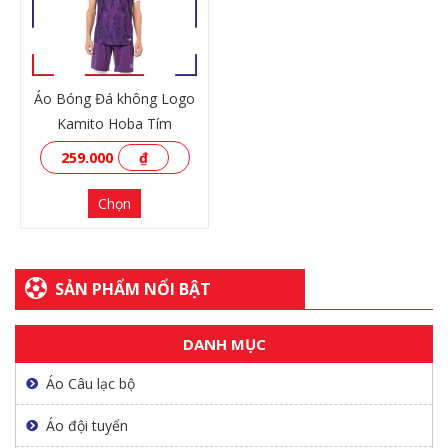
Áo Bóng Đá không Logo
Kamito Hoba Tím
259.000
₫
Chọn
SẢN PHẨM NỔI BẬT
DANH MỤC
XEM THÊM
Áo Câu lạc bộ
Áo đội tuyển