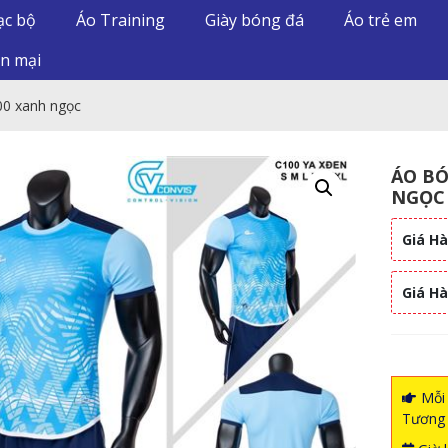
ạc bộ
Áo Training
Giày bóng đá
Áo trẻ em
n mại
00 xanh ngọc
ÁO BÓ
NGỌC
Giá Hà
Giá H
Mỗi 
Tương 