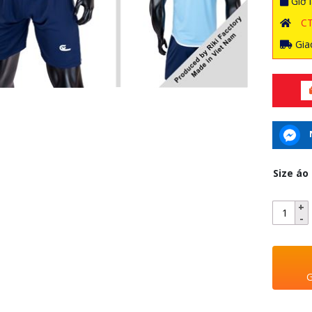
Giờ l
C
Giao
Size áo
G