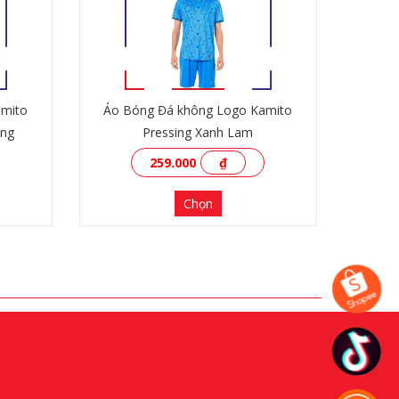
amito
Áo Bóng Đá không Logo Kamito
ắng
Pressing Xanh Lam
259.000
₫
Chọn
XEM THÊM