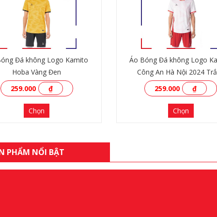
Bóng Đá không Logo Kamito
Áo Bóng Đá không Logo K
Hoba Vàng Đen
Công An Hà Nội 2024 Tr
259.000
₫
259.000
₫
Chọn
Chọn
N PHẨM NỔI BẬT
XEM THÊM
XEM THÊM