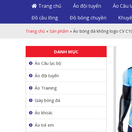
Trang chủ
Áo đội tuyển
Áo Câu l
Đồ cầu lông
Đồ bóng chuyền
Khuyế
Trang chủ
»
Sản phẩm
»
Áo bóng đá không logo CV C1
DANH MỤC
Áo Câu lạc bộ
Áo đội tuyển
Áo Training
Giày bóng đá
Áo khoác
Áo trẻ em