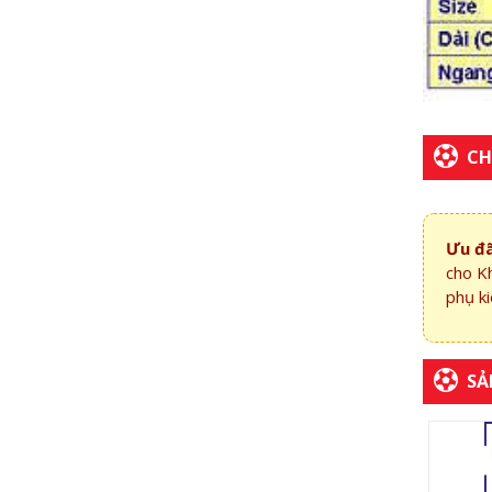
CH
Ưu đã
cho K
phụ ki
SẢ