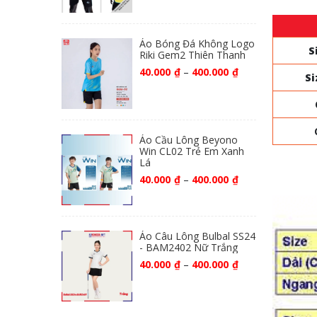
Áo Bóng Đá Không Logo
S
Riki Gem2 Thiên Thanh
40.000
₫
–
400.000
₫
Si
Áo Cầu Lông Beyono
Win CL02 Trẻ Em Xanh
Lá
40.000
₫
–
400.000
₫
Áo Câu Lông Bulbal SS24
- BAM2402 Nữ Trắng
40.000
₫
–
400.000
₫