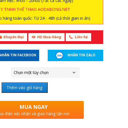
àm việc: 9h00 - 20h00 (Tất cả các ngày)
TY TNHH THỂ THAO AODABONG.NET
 hàng toàn quốc: Từ 24 - 48h (cả thời gian in ấn)
Khuyến Mại
HD Mua Hàng
Liên hệ
NHẮN TIN FACEBOOK
NHẮN TIN ZALO
Thêm vào giỏ hàng
MUA NGAY
ọi điện xác nhận và giao hàng tận nơi