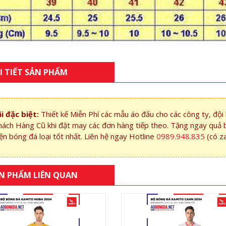
I TIẾT SẢN PHẨM
i đặc biệt:
Thiết kế Miễn Phí các mẫu áo đấu cho các công ty, độ
hách Hàng Cũ khi đặt may các đơn hàng tiếp theo. Tặng ngay quả 
ện bóng đá loại tốt nhất. Liên hệ ngay Hotline
0989.948.835
(có z
N PHẨM LIÊN QUAN