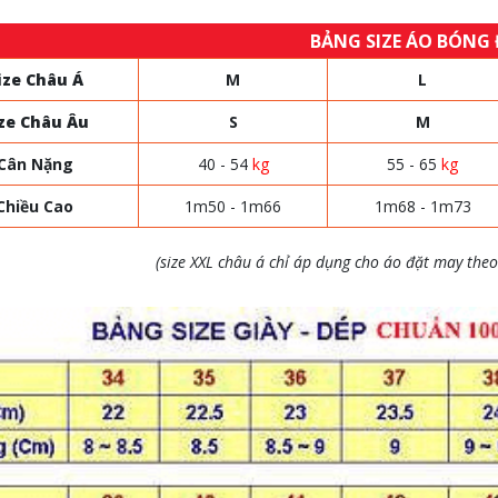
BẢNG SIZE ÁO BÓNG
ize Châu Á
M
L
ze Châu Âu
S
M
Cân Nặng
40 - 54
kg
55 - 65
kg
Chiều Cao
1m50 - 1m66
1m68 - 1m73
(size XXL châu á chỉ áp dụng cho áo đặt may theo