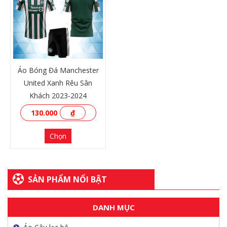
XEM THÊM
XEM THÊM
Áo Bóng Đá Manchester
United Xanh Rêu Sân
Khách 2023-2024
130.000
₫
Chọn
SẢN PHẨM NỔI BẬT
XEM THÊM
DANH MỤC