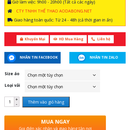
Giờ làm việc: 9h00 - 20h00 (Tất cả các ngày)
CTY TNHH THỂ THAO AODABONG.NET
Giao hàng toàn quốc: Từ 24 - 48h (cả thời gian in ấn)
Khuyến Mại
HD Mua Hàng
Liên hệ
NHẮN TIN FACEBOOK
NHẮN TIN ZALO
Size áo
Loại vải
Thêm vào giỏ hàng
MUA NGAY
Gọi điện xác nhận và giao hàng tận nơi