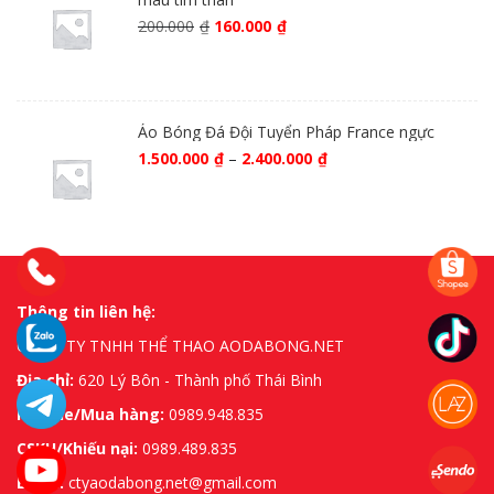
200.000
₫
160.000
₫
Áo Bóng Đá Đội Tuyển Pháp France ngực
1.500.000
₫
–
2.400.000
₫
Thông tin liên hệ:
CÔNG TY TNHH THỂ THAO AODABONG.NET
Địa chỉ:
620 Lý Bôn - Thành phố Thái Bình
Hotline/Mua hàng:
0989.948.835
CSKH/Khiếu nại:
0989.489.835
Email:
ctyaodabong.net@gmail.com