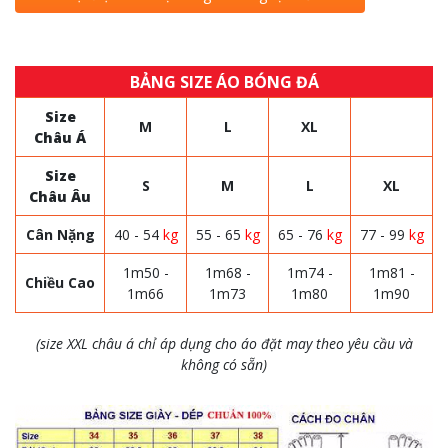
BẢNG SIZE ÁO BÓNG ĐÁ
Size
M
L
XL
Châu Á
Size
S
M
L
XL
Châu Âu
Cân Nặng
40 - 54
kg
55 - 65
kg
65 - 76
kg
77 - 99
kg
1m50 -
1m68 -
1m74 -
1m81 -
Chiều Cao
1m66
1m73
1m80
1m90
(size XXL châu á chỉ áp dụng cho áo đặt may theo yêu cầu và
không có sẵn)