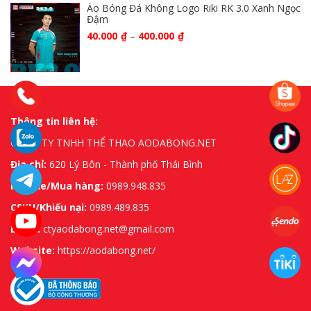
Áo Bóng Đá Không Logo Riki RK 3.0 Xanh Ngọc
Đậm
40.000
₫
–
400.000
₫
Thông tin liên hệ:
CÔNG TY TNHH THỂ THAO AODABONG.NET
Địa chỉ:
620 Lý Bôn - Thành phố Thái Bình
Hotline/Mua hàng:
0989.948.835
CSKH/Khiếu nại:
0989.489.835
Email:
ctyaodabong.net@gmail.com
Website:
https://aodabong.net/