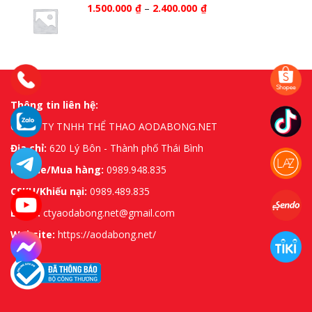
1.500.000
₫
–
2.400.000
₫
Thông tin liên hệ:
CÔNG TY TNHH THỂ THAO AODABONG.NET
Địa chỉ:
620 Lý Bôn - Thành phố Thái Bình
Hotline/Mua hàng:
0989.948.835
CSKH/Khiếu nại:
0989.489.835
Email:
ctyaodabong.net@gmail.com
Website:
https://aodabong.net/