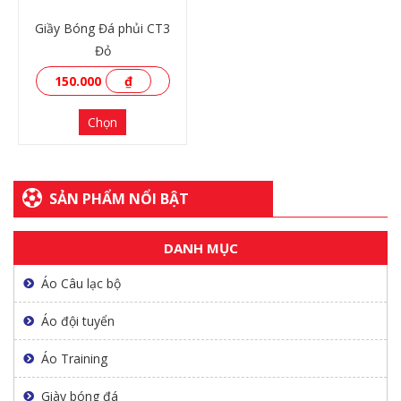
Giầy Bóng Đá phủi CT3
Đỏ
150.000
₫
Chọn
SẢN PHẨM NỔI BẬT
DANH MỤC
XEM THÊM
Áo Câu lạc bộ
Áo đội tuyển
Áo Training
Giày bóng đá