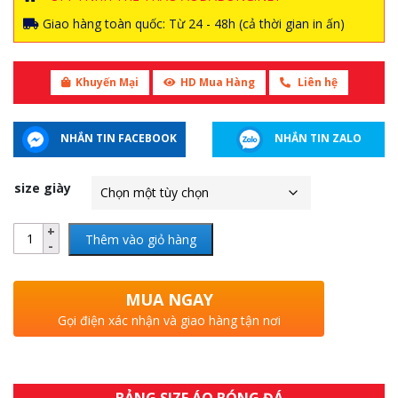
Giao hàng toàn quốc: Từ 24 - 48h (cả thời gian in ấn)
Khuyến Mại
HD Mua Hàng
Liên hệ
NHẮN TIN FACEBOOK
NHẮN TIN ZALO
size giày
Thêm vào giỏ hàng
MUA NGAY
Gọi điện xác nhận và giao hàng tận nơi