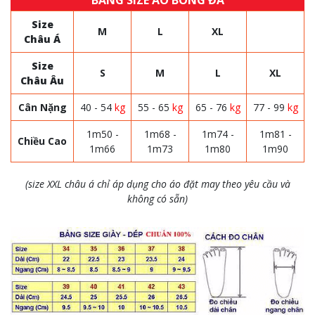
BẢNG SIZE ÁO BÓNG ĐÁ
Size
M
L
XL
Châu Á
Size
S
M
L
XL
Châu Âu
Cân Nặng
40 - 54
kg
55 - 65
kg
65 - 76
kg
77 - 99
kg
1m50 -
1m68 -
1m74 -
1m81 -
Chiều Cao
1m66
1m73
1m80
1m90
(size XXL châu á chỉ áp dụng cho áo đặt may theo yêu cầu và
không có sẵn)