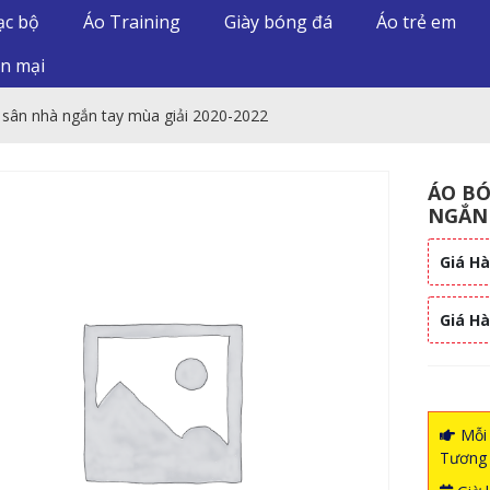
ạc bộ
Áo Training
Giày bóng đá
Áo trẻ em
n mại
 sân nhà ngắn tay mùa giải 2020-2022
ÁO BÓ
NGẮN 
Giá Hà
Giá H
Mỗi 
Tương 