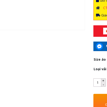
Giờ l
C
Giao
Size áo
Loại vải
G