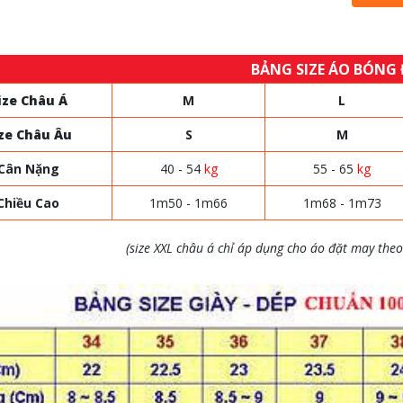
BẢNG SIZE ÁO BÓNG
ize Châu Á
M
L
ze Châu Âu
S
M
Cân Nặng
40 - 54
kg
55 - 65
kg
Chiều Cao
1m50 - 1m66
1m68 - 1m73
(size XXL châu á chỉ áp dụng cho áo đặt may theo