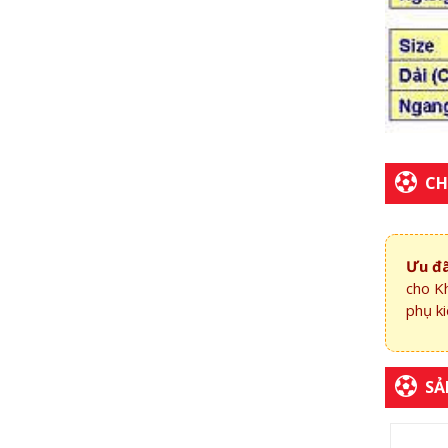
CH
Ưu đã
cho K
phụ ki
SẢ