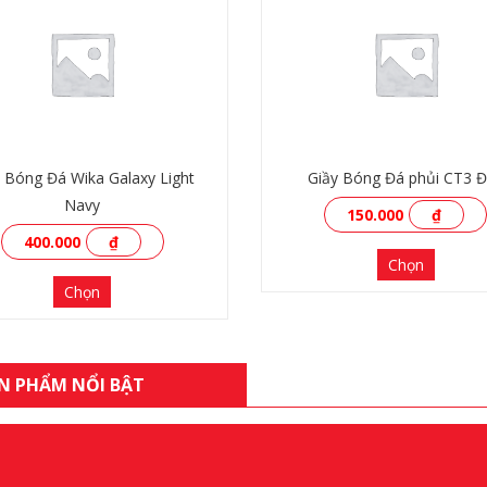
y Bóng Đá Wika Galaxy Light
Giầy Bóng Đá phủi CT3 
Navy
150.000
₫
400.000
₫
Chọn
Chọn
N PHẨM NỔI BẬT
XEM THÊM
XEM THÊM