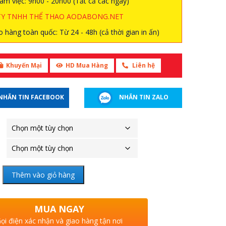
àm việc: 9h00 - 20h00 (Tất cả các ngày)
TY TNHH THỂ THAO AODABONG.NET
 hàng toàn quốc: Từ 24 - 48h (cả thời gian in ấn)
Khuyến Mại
HD Mua Hàng
Liên hệ
NHẮN TIN FACEBOOK
NHẮN TIN ZALO
Thêm vào giỏ hàng
MUA NGAY
ọi điện xác nhận và giao hàng tận nơi