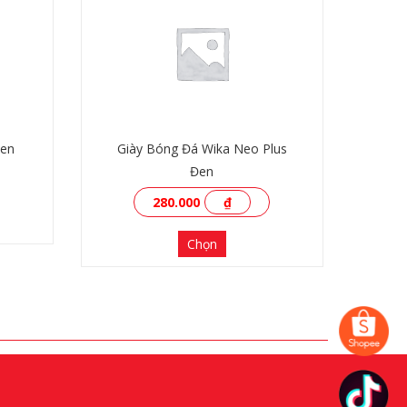
Đen
Giày Bóng Đá Wika Neo Plus
Đen
280.000
₫
Chọn
XEM THÊM