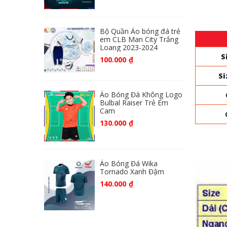
Bộ Quần Áo bóng đá trẻ
em CLB Man City Trắng
Loang 2023-2024
S
100.000
₫
Si
Áo Bóng Đá Không Logo
Bulbal Raiser Trẻ Em
Cam
130.000
₫
Áo Bóng Đá Wika
Tornado Xanh Đậm
140.000
₫