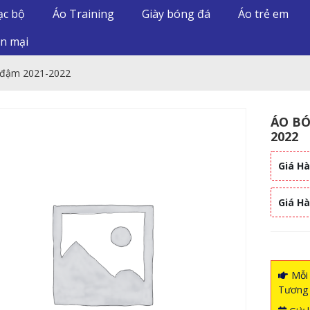
ạc bộ
Áo Training
Giày bóng đá
Áo trẻ em
n mại
 đậm 2021-2022
ÁO BÓ
2022
Giá Hà
Giá H
Mỗi 
Tương 