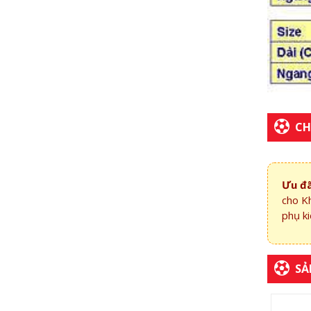
CH
Ưu đã
cho K
phụ ki
SẢ