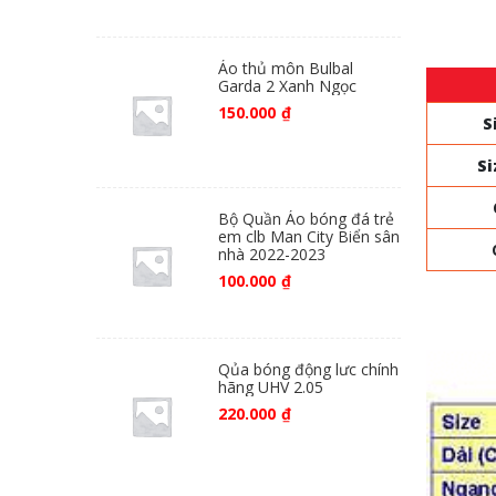
Áo thủ môn Bulbal
Garda 2 Xanh Ngọc
150.000
₫
S
Si
Bộ Quần Áo bóng đá trẻ
em clb Man City Biển sân
nhà 2022-2023
100.000
₫
Qủa bóng động lưc chính
hãng UHV 2.05
220.000
₫