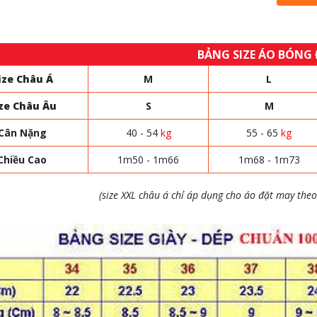
BẢNG SIZE ÁO BÓNG
ize Châu Á
M
L
ze Châu Âu
S
M
Cân Nặng
40 - 54
kg
55 - 65
kg
Chiều Cao
1m50 - 1m66
1m68 - 1m73
(size XXL châu á chỉ áp dụng cho áo đặt may theo