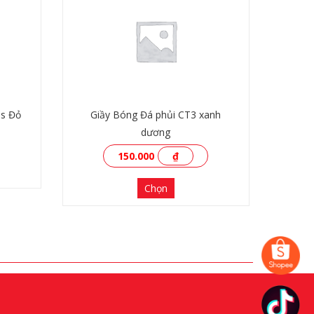
us Đỏ
Giầy Bóng Đá phủi CT3 xanh
dương
150.000
₫
Chọn
XEM THÊM