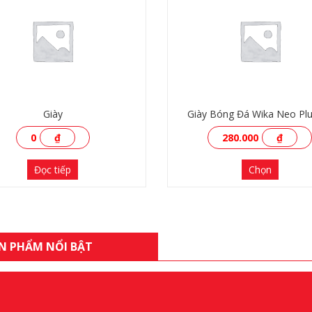
Giày
Giày Bóng Đá Wika Neo Pl
0
₫
280.000
₫
Đọc tiếp
Chọn
N PHẨM NỔI BẬT
XEM THÊM
XEM THÊM