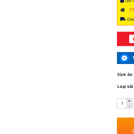
Giờ l
C
Giao
Size áo
Loại vải
G