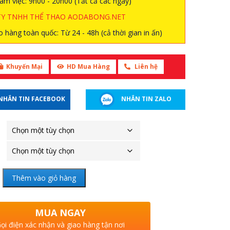
àm việc: 9h00 - 20h00 (Tất cả các ngày)
TY TNHH THỂ THAO AODABONG.NET
 hàng toàn quốc: Từ 24 - 48h (cả thời gian in ấn)
Khuyến Mại
HD Mua Hàng
Liên hệ
NHẮN TIN FACEBOOK
NHẮN TIN ZALO
Thêm vào giỏ hàng
MUA NGAY
ọi điện xác nhận và giao hàng tận nơi