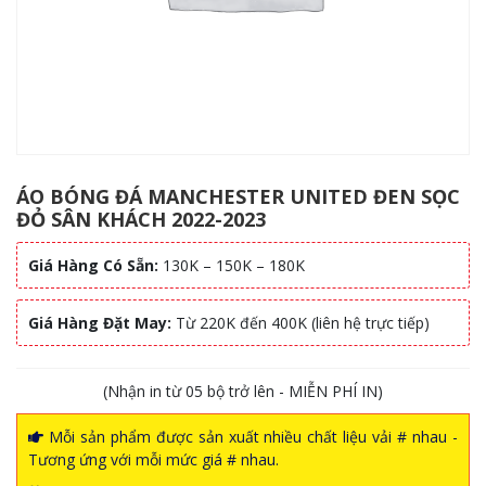
ÁO BÓNG ĐÁ MANCHESTER UNITED ĐEN SỌC
ĐỎ SÂN KHÁCH 2022-2023
Giá Hàng Có Sẵn:
130K – 150K – 180K
Giá Hàng Đặt May:
Từ 220K đến 400K (liên hệ trực tiếp)
(Nhận in từ 05 bộ trở lên - MIỄN PHÍ IN)
Mỗi sản phẩm được sản xuất nhiều chất liệu vải # nhau -
Tương ứng với mỗi mức giá # nhau.