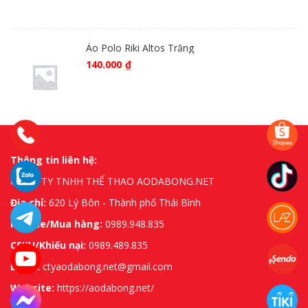
Áo Polo Riki Altos Trăng
140.000
₫
Thông tin liên hệ:
CÔNG TY TNHH THỂ THAO AODABONG.NET
Địa chỉ:
620 Lý Bôn - Thành phố Thái Bình
Hotline/Mua hàng:
0989.948.835
CSKH/Khiếu nại:
0989.489.835
Email:
ctyaodabong.net@gmail.com
Website:
https://aodabong.net/