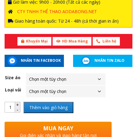
Giờ làm việc: 9h00 - 20h00 (Tất cả các ngày)
CTY TNHH THỂ THAO AODABONG.NET
Giao hàng toàn quốc: Từ 24 - 48h (cả thời gian in ấn)
Khuyến Mại
HD Mua Hàng
Liên hệ
NHẮN TIN FACEBOOK
NHẮN TIN ZALO
Size áo
Loại vải
Thêm vào giỏ hàng
MUA NGAY
Gọi điện xác nhận và giao hàng tận nơi