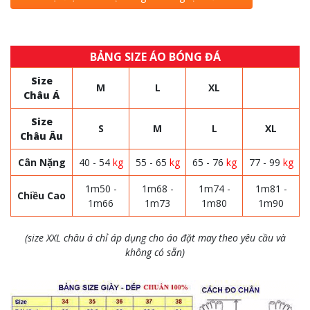
BẢNG SIZE ÁO BÓNG ĐÁ
Size
M
L
XL
Châu Á
Size
S
M
L
XL
Châu Âu
Cân Nặng
40 - 54
kg
55 - 65
kg
65 - 76
kg
77 - 99
kg
1m50 -
1m68 -
1m74 -
1m81 -
Chiều Cao
1m66
1m73
1m80
1m90
(size XXL châu á chỉ áp dụng cho áo đặt may theo yêu cầu và
không có sẵn)