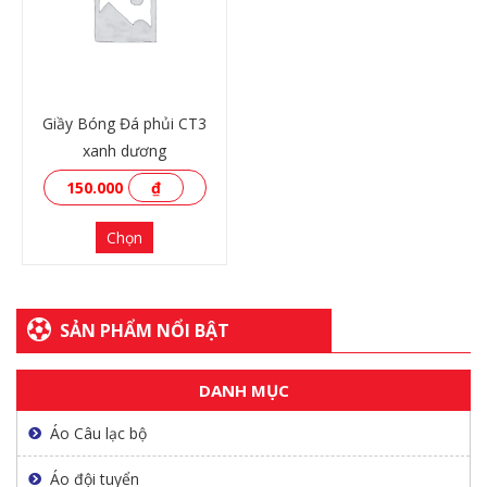
XEM THÊM
XEM THÊM
Giầy Bóng Đá phủi CT3
xanh dương
150.000
₫
Chọn
SẢN PHẨM NỔI BẬT
DANH MỤC
XEM THÊM
Áo Câu lạc bộ
Áo đội tuyển