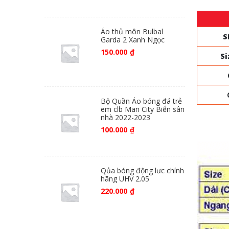
Áo thủ môn Bulbal
S
Garda 2 Xanh Ngọc
150.000
₫
Si
Bộ Quần Áo bóng đá trẻ
em clb Man City Biển sân
nhà 2022-2023
100.000
₫
Qủa bóng động lưc chính
hãng UHV 2.05
220.000
₫