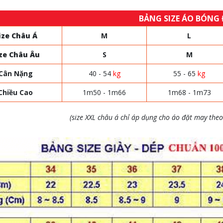
BẢNG SIZE ÁO BÓNG
ize Châu Á
M
L
ze Châu Âu
S
M
Cân Nặng
40 - 54
kg
55 - 65
kg
Chiều Cao
1m50 - 1m66
1m68 - 1m73
(size XXL châu á chỉ áp dụng cho áo đặt may theo