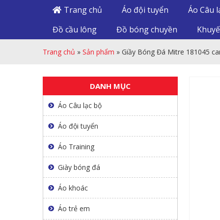
Trang chủ
Áo đội tuyển
Áo Câu l
Đồ cầu lông
Đồ bóng chuyền
Khuyế
Trang chủ
»
Sản phẩm
»
Giầy Bóng Đá Mitre 181045 ca
DANH MỤC
Áo Câu lạc bộ
Áo đội tuyển
Áo Training
Giày bóng đá
Áo khoác
Áo trẻ em