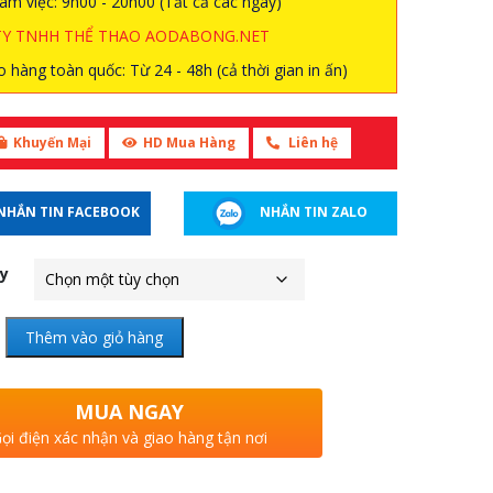
àm việc: 9h00 - 20h00 (Tất cả các ngày)
TY TNHH THỂ THAO AODABONG.NET
 hàng toàn quốc: Từ 24 - 48h (cả thời gian in ấn)
Khuyến Mại
HD Mua Hàng
Liên hệ
NHẮN TIN FACEBOOK
NHẮN TIN ZALO
ày
Thêm vào giỏ hàng
MUA NGAY
ọi điện xác nhận và giao hàng tận nơi