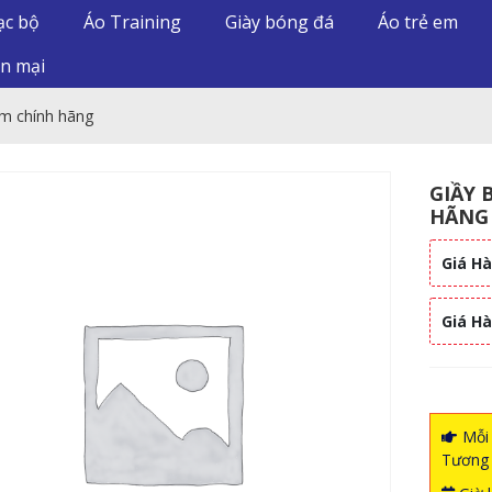
ạc bộ
Áo Training
Giày bóng đá
Áo trẻ em
n mại
m chính hãng
GIẦY 
HÃNG
Giá Hà
Giá H
Mỗi 
Tương 