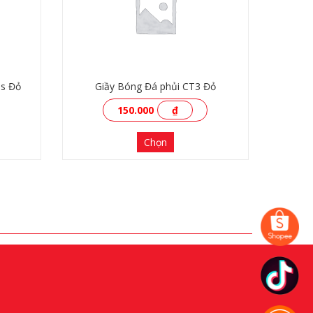
us Đỏ
Giầy Bóng Đá phủi CT3 Đỏ
150.000
₫
Chọn
XEM THÊM