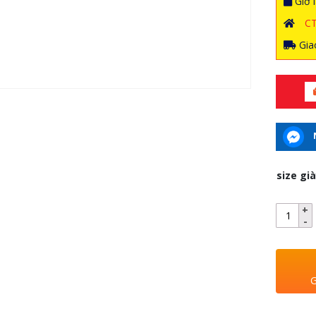
Giờ l
C
Giao
size gi
G