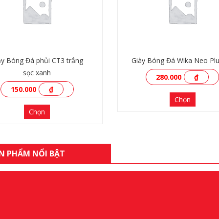
ầy Bóng Đá phủi CT3 trắng
Giày Bóng Đá Wika Neo Pl
sọc xanh
280.000
₫
150.000
₫
Chọn
Chọn
N PHẨM NỔI BẬT
XEM THÊM
XEM THÊM