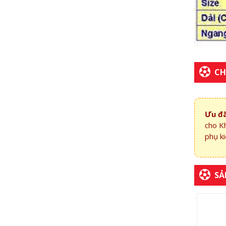
CH
Ưu đã
cho K
phụ ki
SẢ