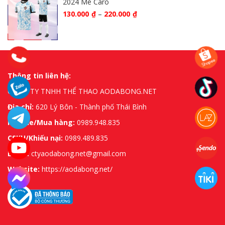
2024 Mè Caro
130.000
₫
–
220.000
₫
Thông tin liên hệ:
CÔNG TY TNHH THỂ THAO AODABONG.NET
Địa chỉ:
620 Lý Bôn - Thành phố Thái Bình
Hotline/Mua hàng:
0989.948.835
CSKH/Khiếu nại:
0989.489.835
Email:
ctyaodabong.net@gmail.com
Website:
https://aodabong.net/