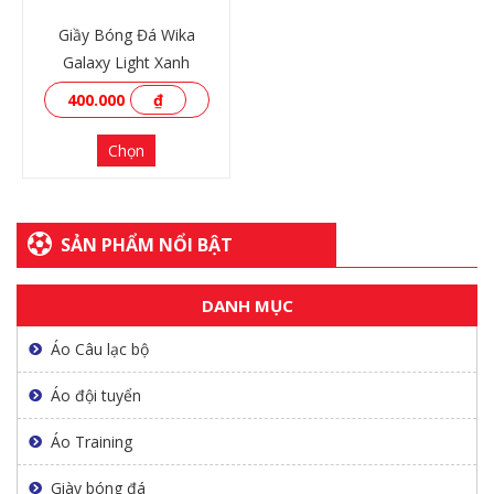
Giầy Bóng Đá Wika
Galaxy Light Xanh
400.000
₫
Chọn
SẢN PHẨM NỔI BẬT
DANH MỤC
XEM THÊM
Áo Câu lạc bộ
Áo đội tuyển
Áo Training
Giày bóng đá