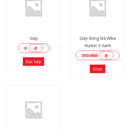
Giày
Giày Bóng Đá Wika
Hunter II Xanh
0
₫
350.000
₫
Đọc tiếp
Chọn
XEM THÊM
XEM THÊM