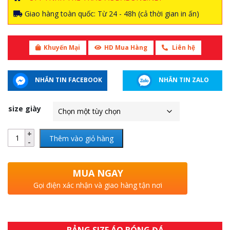
Giao hàng toàn quốc: Từ 24 - 48h (cả thời gian in ấn)
Khuyến Mại
HD Mua Hàng
Liên hệ
NHẮN TIN FACEBOOK
NHẮN TIN ZALO
size giày
Thêm vào giỏ hàng
MUA NGAY
Gọi điện xác nhận và giao hàng tận nơi