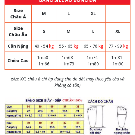
BẢNG SIZE ÁO BÓNG ĐÁ
Size
M
L
XL
Châu Á
Size
S
M
L
XL
Châu Âu
Cân Nặng
40 - 54
kg
55 - 65
kg
65 - 76
kg
77 - 99
kg
1m50 -
1m68 -
1m74 -
1m81 -
Chiều Cao
1m66
1m73
1m80
1m90
(size XXL châu á chỉ áp dụng cho áo đặt may theo yêu cầu và
không có sẵn)