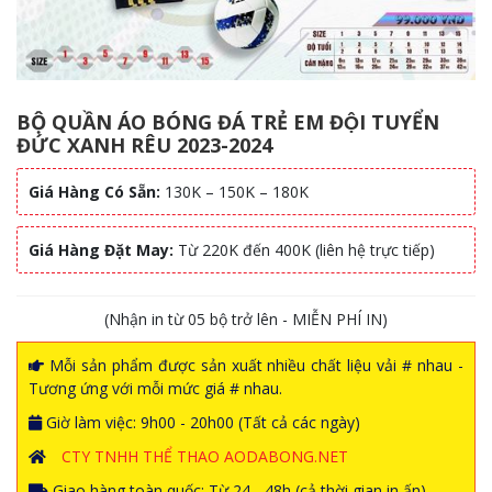
BỘ QUẦN ÁO BÓNG ĐÁ TRẺ EM ĐỘI TUYỂN
ĐỨC XANH RÊU 2023-2024
Giá Hàng Có Sẵn:
130K – 150K – 180K
Giá Hàng Đặt May:
Từ 220K đến 400K (liên hệ trực tiếp)
(Nhận in từ 05 bộ trở lên - MIỄN PHÍ IN)
Mỗi sản phẩm được sản xuất nhiều chất liệu vải # nhau -
Tương ứng với mỗi mức giá # nhau.
Giờ làm việc: 9h00 - 20h00 (Tất cả các ngày)
CTY TNHH THỂ THAO AODABONG.NET
Giao hàng toàn quốc: Từ 24 - 48h (cả thời gian in ấn)