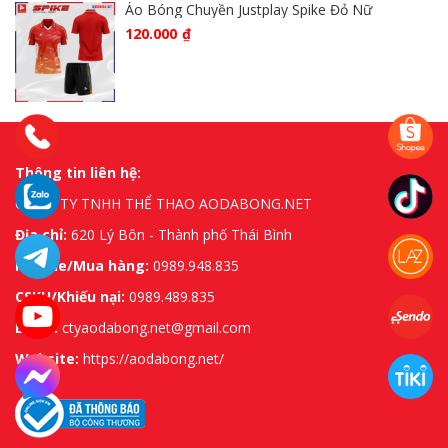
Áo Bóng Chuyền Justplay Spike Đỏ Nữ
120.000
₫
Thông tin liên hệ:
CÔNG TY TNHH THỂ THAO AODABONG.NET
Địa chỉ:
620 Lý Bôn - Thành phố Thái Bình
Hotline/Mua hàng:
0989.948.835
CSKH/Khiếu nại:
0989.489.835
Email:
ctyaodabong.net@gmail.com
Website:
https://aodabong.net/