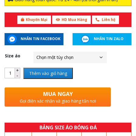
Khuyến Mại
HD Mua Hàng
Liên hệ
NHẮN TIN FACEBOOK
NHẮN TIN ZALO
Size áo
Thêm vào giỏ hàng
MUA NGAY
Gọi điện xác nhận và giao hàng tận nơi
BẢNG SIZE ÁO BÓNG ĐÁ