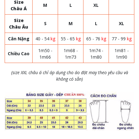
Size
M
L
XL
Châu Á
Size
S
M
L
XL
Châu Âu
Cân Nặng
40 - 54
kg
55 - 65
kg
65 - 76
kg
77 - 99
kg
1m50 -
1m68 -
1m74 -
1m81 -
Chiều Cao
1m66
1m73
1m80
1m90
(size XXL châu á chỉ áp dụng cho áo đặt may theo yêu cầu và
không có sẵn)