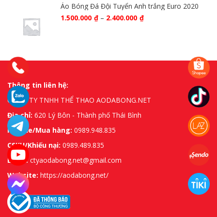
Áo Bóng Đá Đội Tuyển Anh trắng Euro 2020
1.500.000
₫
–
2.400.000
₫
Thông tin liên hệ:
CÔNG TY TNHH THỂ THAO AODABONG.NET
Địa chỉ:
620 Lý Bôn - Thành phố Thái Bình
Hotline/Mua hàng:
0989.948.835
CSKH/Khiếu nại:
0989.489.835
Email:
ctyaodabong.net@gmail.com
Website:
https://aodabong.net/