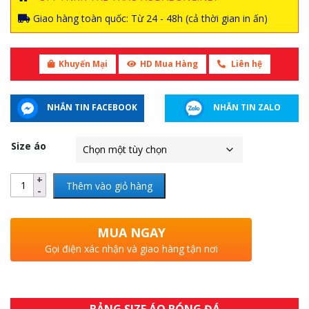
Giao hàng toàn quốc: Từ 24 - 48h (cả thời gian in ấn)
Khuyến Mại
HD Mua Hàng
Liên hệ
NHẮN TIN FACEBOOK
NHẮN TIN ZALO
Size áo
Thêm vào giỏ hàng
MUA NGAY
Gọi điện xác nhận và giao hàng tận nơi