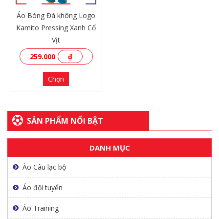
Áo Bóng Đá không Logo
Kamito Pressing Xanh Cổ
Vịt
259.000
₫
Chọn
SẢN PHẨM NỔI BẬT
XEM THÊM
DANH MỤC
Áo Câu lạc bộ
Áo đội tuyển
Áo Training