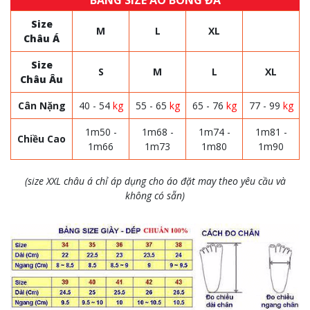
BẢNG SIZE ÁO BÓNG ĐÁ
Size
M
L
XL
Châu Á
Size
S
M
L
XL
Châu Âu
Cân Nặng
40 - 54
kg
55 - 65
kg
65 - 76
kg
77 - 99
kg
1m50 -
1m68 -
1m74 -
1m81 -
Chiều Cao
1m66
1m73
1m80
1m90
(size XXL châu á chỉ áp dụng cho áo đặt may theo yêu cầu và
không có sẵn)