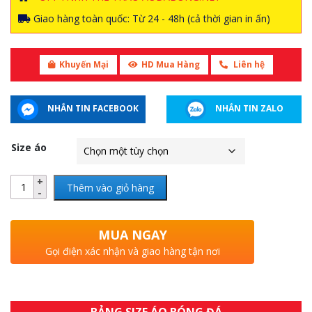
Giao hàng toàn quốc: Từ 24 - 48h (cả thời gian in ấn)
Khuyến Mại
HD Mua Hàng
Liên hệ
NHẮN TIN FACEBOOK
NHẮN TIN ZALO
Size áo
Thêm vào giỏ hàng
MUA NGAY
Gọi điện xác nhận và giao hàng tận nơi