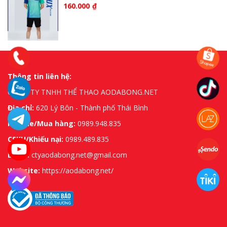
160.000
₫
Thông tin liên hệ:
CÔNG TY TNHH THỂ THAO AODABONG.NET
Địa chỉ:
620 Lý Bôn - Thành phố Thái Bình
Hotline/Mua hàng:
0989.948.835
CSKH/Khiếu nại:
0989.489.835
Email:
ctyaodabong.net@gmail.com
Website:
https://aodabong.net/