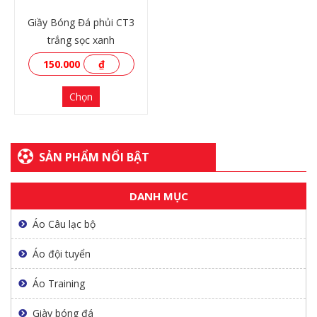
Giầy Bóng Đá phủi CT3
trắng sọc xanh
150.000
₫
Chọn
SẢN PHẨM NỔI BẬT
DANH MỤC
XEM THÊM
Áo Câu lạc bộ
Áo đội tuyển
Áo Training
Giày bóng đá