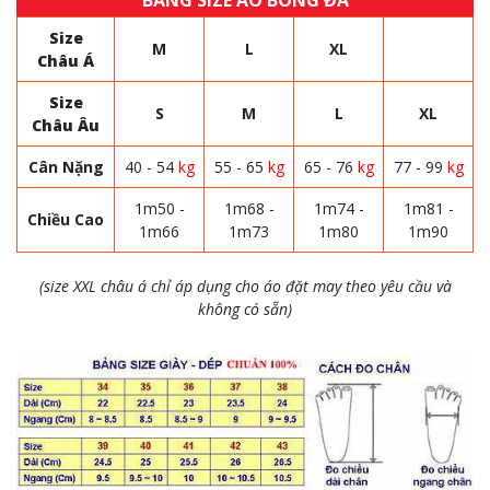
BẢNG SIZE ÁO BÓNG ĐÁ
Size
M
L
XL
Châu Á
Size
S
M
L
XL
Châu Âu
Cân Nặng
40 - 54
kg
55 - 65
kg
65 - 76
kg
77 - 99
kg
1m50 -
1m68 -
1m74 -
1m81 -
Chiều Cao
1m66
1m73
1m80
1m90
(size XXL châu á chỉ áp dụng cho áo đặt may theo yêu cầu và
không có sẵn)