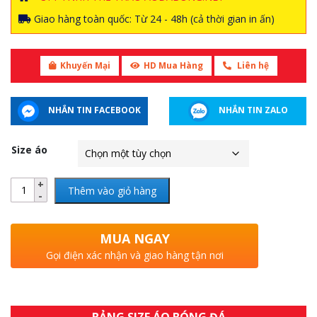
Giao hàng toàn quốc: Từ 24 - 48h (cả thời gian in ấn)
Khuyến Mại
HD Mua Hàng
Liên hệ
NHẮN TIN FACEBOOK
NHẮN TIN ZALO
Size áo
Thêm vào giỏ hàng
MUA NGAY
Gọi điện xác nhận và giao hàng tận nơi