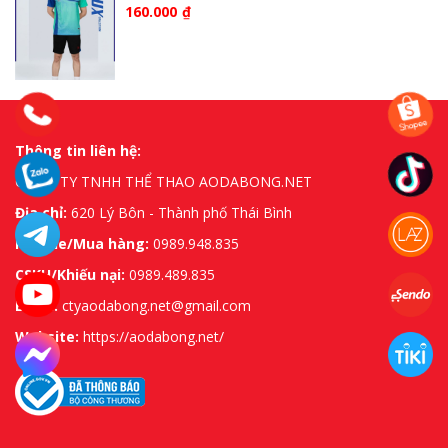
160.000
₫
Thông tin liên hệ:
CÔNG TY TNHH THỂ THAO AODABONG.NET
Địa chỉ:
620 Lý Bôn - Thành phố Thái Bình
Hotline/Mua hàng:
0989.948.835
CSKH/Khiếu nại:
0989.489.835
Email:
ctyaodabong.net@gmail.com
Website:
https://aodabong.net/