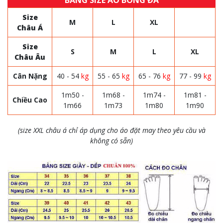
BẢNG SIZE ÁO BÓNG ĐÁ
Size
M
L
XL
Châu Á
Size
S
M
L
XL
Châu Âu
Cân Nặng
40 - 54
kg
55 - 65
kg
65 - 76
kg
77 - 99
kg
1m50 -
1m68 -
1m74 -
1m81 -
Chiều Cao
1m66
1m73
1m80
1m90
(size XXL châu á chỉ áp dụng cho áo đặt may theo yêu cầu và
không có sẵn)