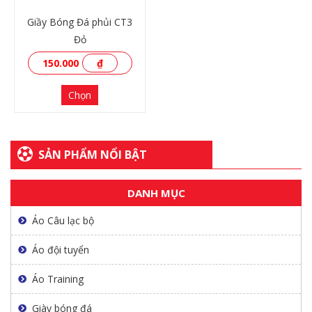
Giầy Bóng Đá phủi CT3
Đỏ
150.000
₫
Chọn
SẢN PHẨM NỔI BẬT
DANH MỤC
XEM THÊM
Áo Câu lạc bộ
Áo đội tuyển
Áo Training
Giày bóng đá