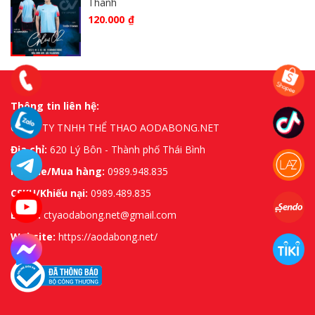
Thanh
120.000
₫
Thông tin liên hệ:
CÔNG TY TNHH THỂ THAO AODABONG.NET
Địa chỉ:
620 Lý Bôn - Thành phố Thái Bình
Hotline/Mua hàng:
0989.948.835
CSKH/Khiếu nại:
0989.489.835
Email:
ctyaodabong.net@gmail.com
Website:
https://aodabong.net/