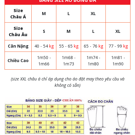
BẢNG SIZE ÁO BÓNG ĐÁ
Size
M
L
XL
Châu Á
Size
S
M
L
XL
Châu Âu
Cân Nặng
40 - 54
kg
55 - 65
kg
65 - 76
kg
77 - 99
kg
1m50 -
1m68 -
1m74 -
1m81 -
Chiều Cao
1m66
1m73
1m80
1m90
(size XXL châu á chỉ áp dụng cho áo đặt may theo yêu cầu và
không có sẵn)