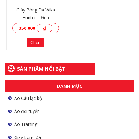
Giày Bóng Đá Wika
Hunter II Đen
350.000
₫
Chọn
SẢN PHẨM NỔI BẬT
DANH MỤC
XEM THÊM
Áo Câu lạc bộ
Áo đội tuyển
Áo Training
Giày bóng đá