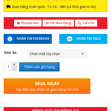
Giao hàng toàn quốc: Từ 24 - 48h (cả thời gian in ấn)
Khuyến Mại
HD Mua Hàng
Liên hệ
NHẮN TIN FACEBOOK
NHẮN TIN ZALO
Size áo
Thêm vào giỏ hàng
MUA NGAY
Gọi điện xác nhận và giao hàng tận nơi