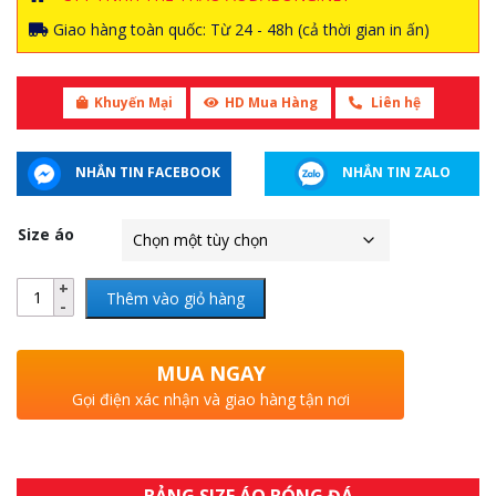
Giao hàng toàn quốc: Từ 24 - 48h (cả thời gian in ấn)
Khuyến Mại
HD Mua Hàng
Liên hệ
NHẮN TIN FACEBOOK
NHẮN TIN ZALO
Size áo
Thêm vào giỏ hàng
MUA NGAY
Gọi điện xác nhận và giao hàng tận nơi