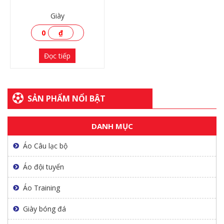
Giày
0
₫
Đọc tiếp
SẢN PHẨM NỔI BẬT
DANH MỤC
Áo Câu lạc bộ
XEM THÊM
Áo đội tuyển
Áo Training
Giày bóng đá