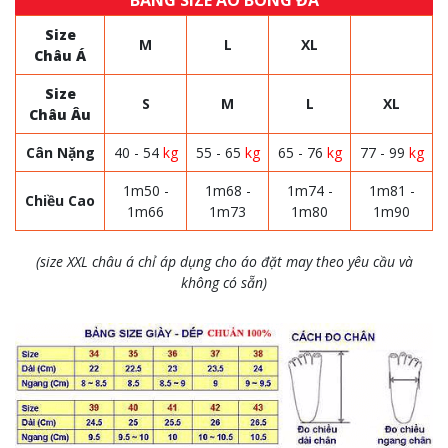
BẢNG SIZE ÁO BÓNG ĐÁ
Size
M
L
XL
Châu Á
Size
S
M
L
XL
Châu Âu
Cân Nặng
40 - 54
kg
55 - 65
kg
65 - 76
kg
77 - 99
kg
1m50 -
1m68 -
1m74 -
1m81 -
Chiều Cao
1m66
1m73
1m80
1m90
(size XXL châu á chỉ áp dụng cho áo đặt may theo yêu cầu và
không có sẵn)