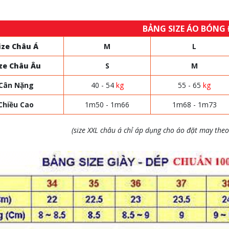
BẢNG SIZE ÁO BÓNG
ize Châu Á
M
L
ze Châu Âu
S
M
Cân Nặng
40 - 54
kg
55 - 65
kg
Chiều Cao
1m50 - 1m66
1m68 - 1m73
(size XXL châu á chỉ áp dụng cho áo đặt may theo