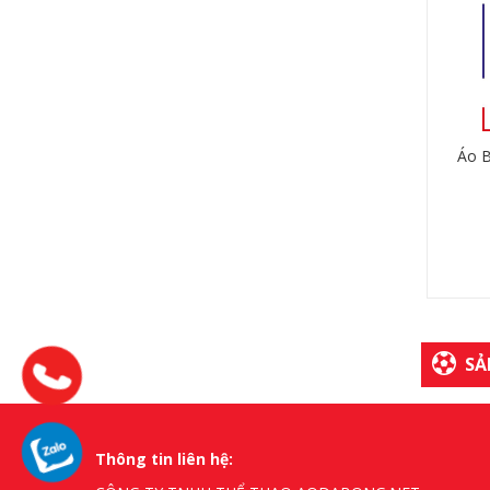
Áo 
SẢ
Thông tin liên hệ: