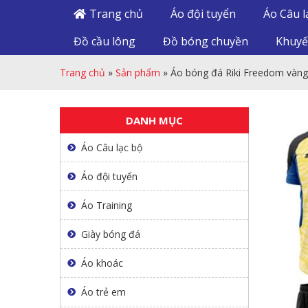
Trang chủ
Áo đội tuyển
Áo Câu l
Đồ cầu lông
Đồ bóng chuyền
Khuyế
Trang chủ
»
Sản phẩm
»
Áo bóng đá Riki Freedom vàng
DANH MỤC
Áo Câu lạc bộ
Áo đội tuyển
Áo Training
Giày bóng đá
Áo khoác
Áo trẻ em