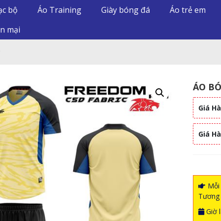
ạc bộ
Áo Training
Giày bóng đá
Áo trẻ em
n mại
ÁO BÓ
Giá Hà
Giá H
Mỗi 
Tương 
Giờ l