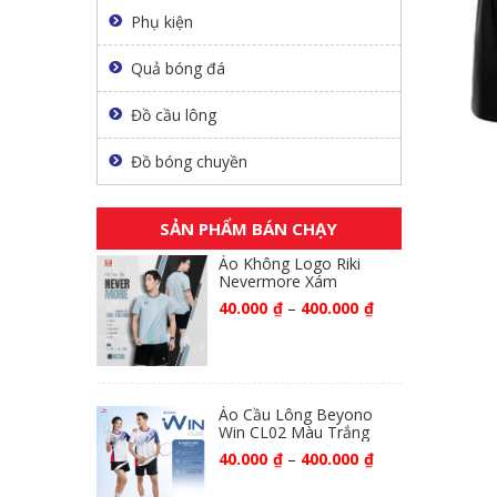
Phụ kiện
Quả bóng đá
Đồ cầu lông
Đồ bóng chuyền
SẢN PHẨM BÁN CHẠY
Áo Không Logo Riki
Nevermore Xám
40.000
₫
–
400.000
₫
Áo Cầu Lông Beyono
Win CL02 Màu Trắng
40.000
₫
–
400.000
₫