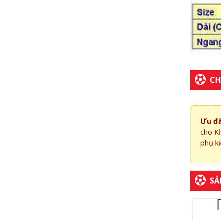
CH
Ưu đã
cho K
phụ ki
SẢ