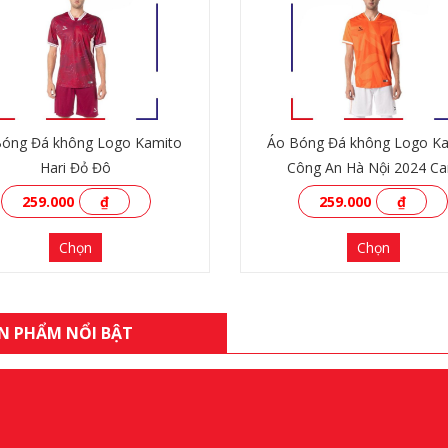
Bóng Đá không Logo Kamito
Áo Bóng Đá không Logo K
Hari Đỏ Đô
Công An Hà Nội 2024 C
259.000
₫
259.000
₫
Chọn
Chọn
N PHẨM NỔI BẬT
XEM THÊM
XEM THÊM