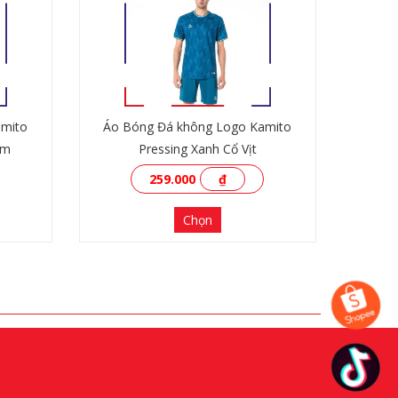
amito
Áo Bóng Đá không Logo Kamito
am
Pressing Xanh Cổ Vịt
259.000
₫
Chọn
XEM THÊM