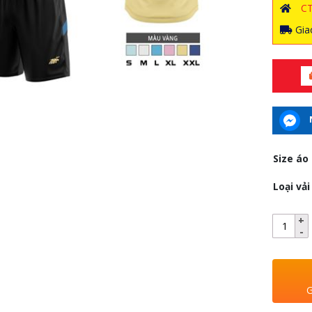
C
Giao
Size áo
Loại vải
G