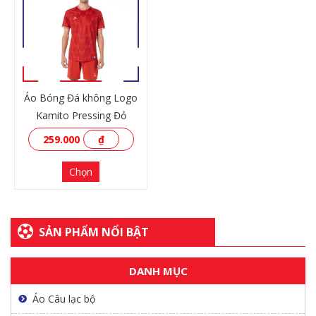
XEM THÊM
XEM THÊM
Áo Bóng Đá không Logo
Kamito Pressing Đỏ
259.000
₫
Chọn
SẢN PHẨM NỔI BẬT
DANH MỤC
XEM THÊM
Áo Câu lạc bộ