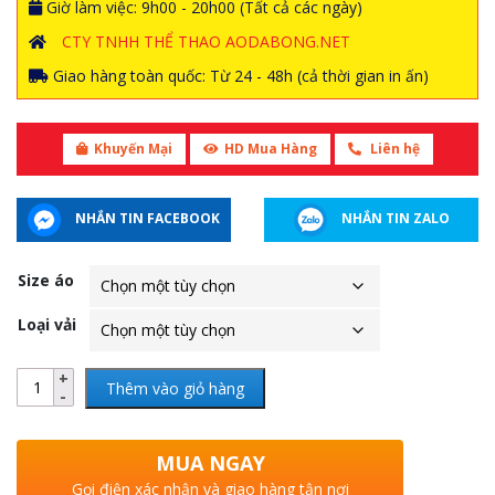
Giờ làm việc: 9h00 - 20h00 (Tất cả các ngày)
CTY TNHH THỂ THAO AODABONG.NET
Giao hàng toàn quốc: Từ 24 - 48h (cả thời gian in ấn)
Khuyến Mại
HD Mua Hàng
Liên hệ
NHẮN TIN FACEBOOK
NHẮN TIN ZALO
Size áo
Loại vải
Thêm vào giỏ hàng
MUA NGAY
Gọi điện xác nhận và giao hàng tận nơi