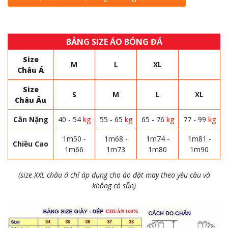
BẢNG SIZE ÁO BÓNG ĐÁ
Size
M
L
XL
Châu Á
Size
S
M
L
XL
Châu Âu
Cân Nặng
40 - 54
kg
55 - 65
kg
65 - 76
kg
77 - 99
kg
1m50 -
1m68 -
1m74 -
1m81 -
Chiều Cao
1m66
1m73
1m80
1m90
(size XXL châu á chỉ áp dụng cho áo đặt may theo yêu cầu và
không có sẵn)