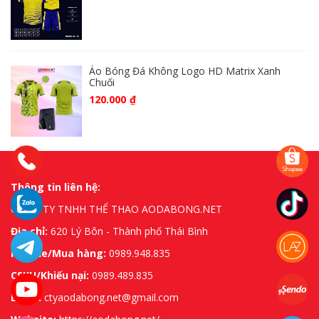
Áo Bóng Đá Không Logo HD Matrix Xanh
Chuối
120.000
₫
Thông tin liên hệ:
CÔNG TY TNHH THỂ THAO AODABONG.NET
Địa chỉ:
620 Lý Bôn - Thành phố Thái Bình
Hotline/Mua hàng:
0989.948.835
CSKH/Khiếu nại:
0989.489.835
Email:
ctyaodabong.net@gmail.com