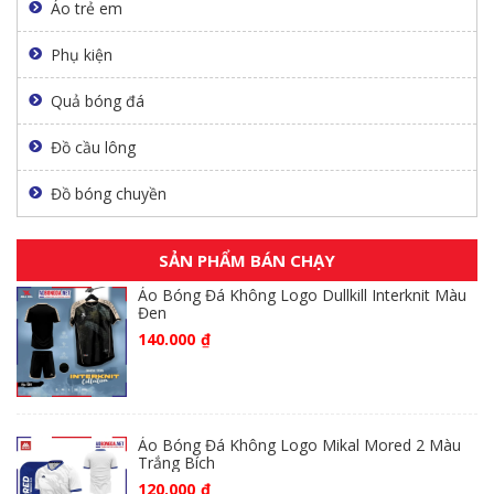
Áo trẻ em
Phụ kiện
Quả bóng đá
Đồ cầu lông
Đồ bóng chuyền
SẢN PHẨM BÁN CHẠY
Áo Bóng Đá Không Logo Dullkill Interknit Màu
Đen
140.000
₫
Áo Bóng Đá Không Logo Mikal Mored 2 Màu
Trắng Bích
120.000
₫