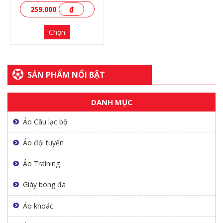
259.000
₫
Chọn
SẢN PHẨM NỔI BẬT
XEM THÊM
DANH MỤC
Áo Câu lạc bộ
Áo đội tuyển
Áo Training
Giày bóng đá
Áo khoác