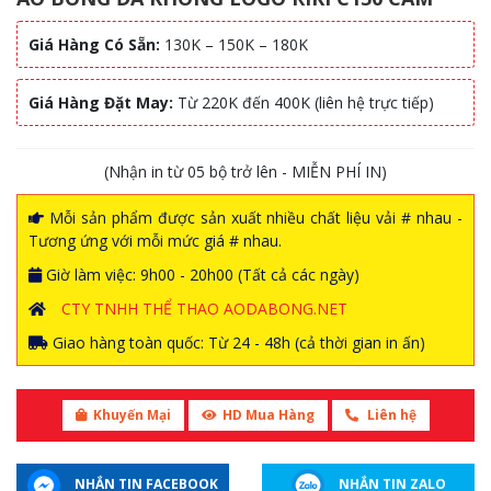
Giá Hàng Có Sẵn:
130K – 150K – 180K
Giá Hàng Đặt May:
Từ 220K đến 400K (liên hệ trực tiếp)
(Nhận in từ 05 bộ trở lên - MIỄN PHÍ IN)
Mỗi sản phẩm được sản xuất nhiều chất liệu vải # nhau -
Tương ứng với mỗi mức giá # nhau.
Giờ làm việc: 9h00 - 20h00 (Tất cả các ngày)
CTY TNHH THỂ THAO AODABONG.NET
Giao hàng toàn quốc: Từ 24 - 48h (cả thời gian in ấn)
Khuyến Mại
HD Mua Hàng
Liên hệ
NHẮN TIN FACEBOOK
NHẮN TIN ZALO