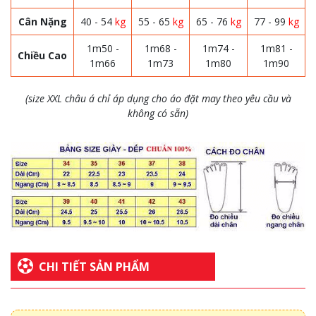
Cân Nặng
40 - 54
kg
55 - 65
kg
65 - 76
kg
77 - 99
kg
1m50 -
1m68 -
1m74 -
1m81 -
Chiều Cao
1m66
1m73
1m80
1m90
(size XXL châu á chỉ áp dụng cho áo đặt may theo yêu cầu và
không có sẵn)
CHI TIẾT SẢN PHẨM