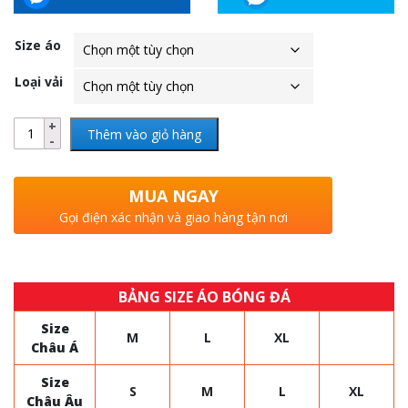
Size áo
Loại vải
Thêm vào giỏ hàng
MUA NGAY
Gọi điện xác nhận và giao hàng tận nơi
BẢNG SIZE ÁO BÓNG ĐÁ
Size
M
L
XL
Châu Á
Size
S
M
L
XL
Châu Âu