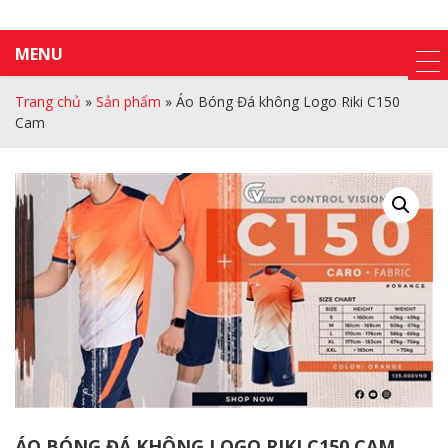
MENU
Trang chủ
»
Sản phẩm
»
Áo Bóng Đá không Logo Riki C150
Cam
ÁO BÓNG ĐÁ KHÔNG LOGO RIKI C150 CAM