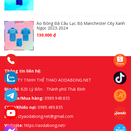
Áo Bóng Đá Câu Lạc Bộ Manchester City Xanh
Ngọc 2023-2024
130.000
₫
Thông tin liên hệ:
CÔNG TY TNHH THỂ THAO AODABONG.NET
Địa chỉ:
620 Lý Bôn - Thành phố Thái Bình
Hotline/Mua hàng:
0989.948.835
CSKH/Khiếu nại:
0989.489.835
Email:
ctyaodabong.net@gmail.com
Website:
https://aodabong.net/