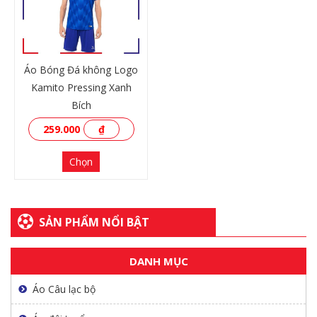
Áo Bóng Đá không Logo
Kamito Pressing Xanh
Bích
259.000
₫
Chọn
SẢN PHẨM NỔI BẬT
XEM THÊM
DANH MỤC
Áo Câu lạc bộ