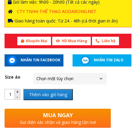
Giờ làm việc: 9h00 - 20h00 (Tất cả các ngày)
CTY TNHH THỂ THAO AODABONG.NET
Giao hàng toàn quốc: Từ 24 - 48h (cả thời gian in ấn)
Khuyến Mại
HD Mua Hàng
Liên hệ
NHẮN TIN FACEBOOK
NHẮN TIN ZALO
Size áo
Thêm vào giỏ hàng
MUA NGAY
Gọi điện xác nhận và giao hàng tận nơi