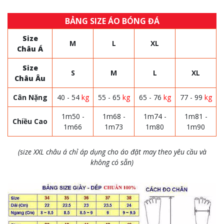
BẢNG SIZE ÁO BÓNG ĐÁ
Size
M
L
XL
Châu Á
Size
S
M
L
XL
Châu Âu
Cân Nặng
40 - 54
kg
55 - 65
kg
65 - 76
kg
77 - 99
kg
1m50 -
1m68 -
1m74 -
1m81 -
Chiều Cao
1m66
1m73
1m80
1m90
(size XXL châu á chỉ áp dụng cho áo đặt may theo yêu cầu và
không có sẵn)