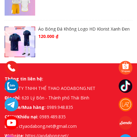
Áo Bóng Đá Không Logo HD Klorist Xanh Đen
120.000
₫
Thông tin liên hệ:
CÔNG TY TNHH THỂ THAO AODABONG.NET
Địa chỉ:
620 Lý Bôn - Thành phố Thái Bình
Hotline/Mua hàng:
0989.948.835
CSKH/Khiếu nại:
0989.489.835
Email:
ctyaodabong.net@gmail.com
Website:
https://aodabong.net/