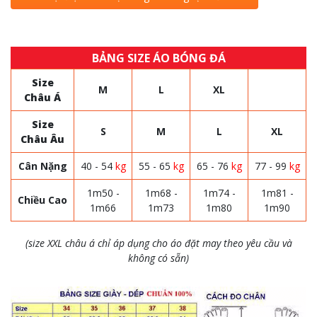
BẢNG SIZE ÁO BÓNG ĐÁ
Size
M
L
XL
Châu Á
Size
S
M
L
XL
Châu Âu
Cân Nặng
40 - 54
kg
55 - 65
kg
65 - 76
kg
77 - 99
kg
1m50 -
1m68 -
1m74 -
1m81 -
Chiều Cao
1m66
1m73
1m80
1m90
(size XXL châu á chỉ áp dụng cho áo đặt may theo yêu cầu và
không có sẵn)