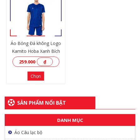
XEM THÊM
XEM THÊM
Áo Bóng Đá không Logo
Kamito Hoba Xanh Bích
259.000
₫
Chọn
SẢN PHẨM NỔI BẬT
DANH MỤC
XEM THÊM
Áo Câu lạc bộ