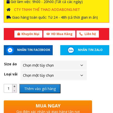
Giờ làm việc: 9h00 - 20h00 (Tất cả các ngày)
CTY TNHH THỂ THAO AODABONG.NET
Giao hàng toàn quốc: Từ 24 - 48h (cả thời gian in ấn)
Khuyến Mại
HD Mua Hàng
Liên hệ
NHẮN TIN FACEBOOK
NHẮN TIN ZALO
Size áo
Loại vải
Thêm vào giỏ hàng
MUA NGAY
Gọi điện xác nhận và giao hàng tận nơi