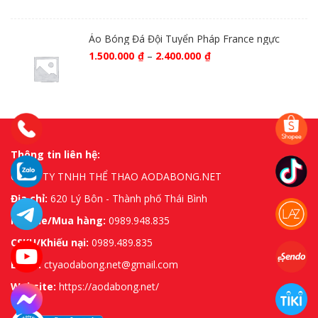
Áo Bóng Đá Đội Tuyển Pháp France ngực
1.500.000
₫
–
2.400.000
₫
Thông tin liên hệ:
CÔNG TY TNHH THỂ THAO AODABONG.NET
Địa chỉ:
620 Lý Bôn - Thành phố Thái Bình
Hotline/Mua hàng:
0989.948.835
CSKH/Khiếu nại:
0989.489.835
Email:
ctyaodabong.net@gmail.com
Website:
https://aodabong.net/