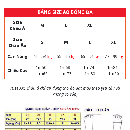
BẢNG SIZE ÁO BÓNG ĐÁ
Size
M
L
XL
Châu Á
Size
S
M
L
XL
Châu Âu
Cân Nặng
40 - 54
kg
55 - 65
kg
65 - 76
kg
77 - 99
kg
1m50 -
1m68 -
1m74 -
1m81 -
Chiều Cao
1m66
1m73
1m80
1m90
(size XXL châu á chỉ áp dụng cho áo đặt may theo yêu cầu và
không có sẵn)