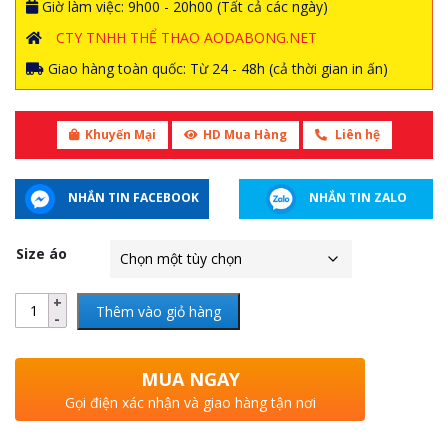
Giờ làm việc: 9h00 - 20h00 (Tất cả các ngày)
CTY TNHH THỂ THAO AODABONG.NET
Giao hàng toàn quốc: Từ 24 - 48h (cả thời gian in ấn)
Khuyến Mại
HD Mua Hàng
Liên hệ
NHẮN TIN FACEBOOK
NHẮN TIN ZALO
Size áo
Thêm vào giỏ hàng
MUA NGAY
Gọi điện xác nhận và giao hàng tận nơi