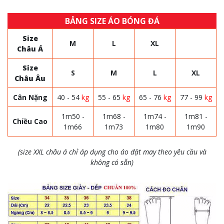
BẢNG SIZE ÁO BÓNG ĐÁ
Size
M
L
XL
Châu Á
Size
S
M
L
XL
Châu Âu
Cân Nặng
40 - 54
kg
55 - 65
kg
65 - 76
kg
77 - 99
kg
1m50 -
1m68 -
1m74 -
1m81 -
Chiều Cao
1m66
1m73
1m80
1m90
(size XXL châu á chỉ áp dụng cho áo đặt may theo yêu cầu và
không có sẵn)