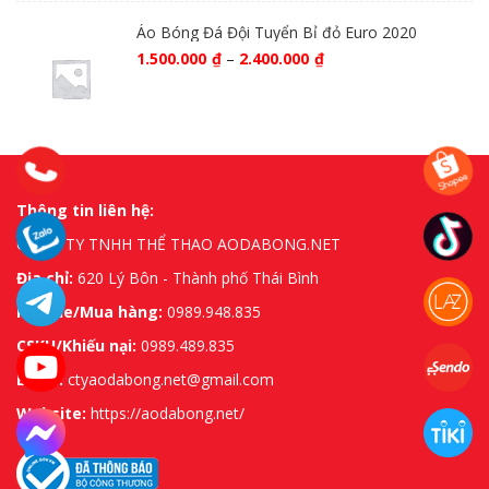
Áo Bóng Đá Đội Tuyển Bỉ đỏ Euro 2020
1.500.000
₫
–
2.400.000
₫
Thông tin liên hệ:
CÔNG TY TNHH THỂ THAO AODABONG.NET
Địa chỉ:
620 Lý Bôn - Thành phố Thái Bình
Hotline/Mua hàng:
0989.948.835
CSKH/Khiếu nại:
0989.489.835
Email:
ctyaodabong.net@gmail.com
Website:
https://aodabong.net/