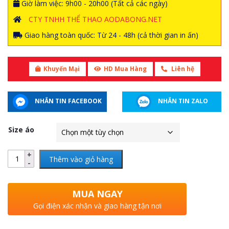
Giờ làm việc: 9h00 - 20h00 (Tất cả các ngày)
CTY TNHH THỂ THAO AODABONG.NET
Giao hàng toàn quốc: Từ 24 - 48h (cả thời gian in ấn)
Khuyến Mại
HD Mua Hàng
Liên hệ
NHẮN TIN FACEBOOK
NHẮN TIN ZALO
Size áo
Thêm vào giỏ hàng
MUA NGAY
Gọi điện xác nhận và giao hàng tận nơi