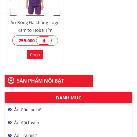
Áo Bóng Đá không Logo
Kamito Hoba Tím
259.000
₫
Chọn
SẢN PHẨM NỔI BẬT
DANH MỤC
XEM THÊM
Áo Câu lạc bộ
Áo đội tuyển
Áo Training