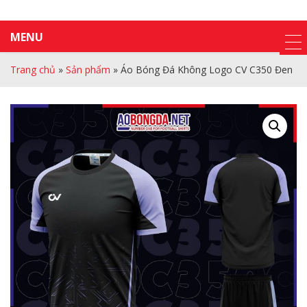
MENU
Trang chủ
»
Sản phẩm
»
Áo Bóng Đá Không Logo CV C350 Đen