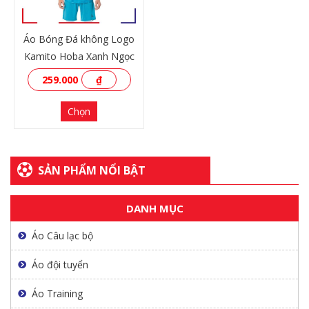
Áo Bóng Đá không Logo
Kamito Hoba Xanh Ngọc
259.000
₫
Chọn
SẢN PHẨM NỔI BẬT
DANH MỤC
XEM THÊM
Áo Câu lạc bộ
Áo đội tuyển
Áo Training