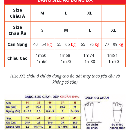
BẢNG SIZE ÁO BÓNG ĐÁ
Size
M
L
XL
Châu Á
Size
S
M
L
XL
Châu Âu
Cân Nặng
40 - 54
kg
55 - 65
kg
65 - 76
kg
77 - 99
kg
1m50 -
1m68 -
1m74 -
1m81 -
Chiều Cao
1m66
1m73
1m80
1m90
(size XXL châu á chỉ áp dụng cho áo đặt may theo yêu cầu và
không có sẵn)