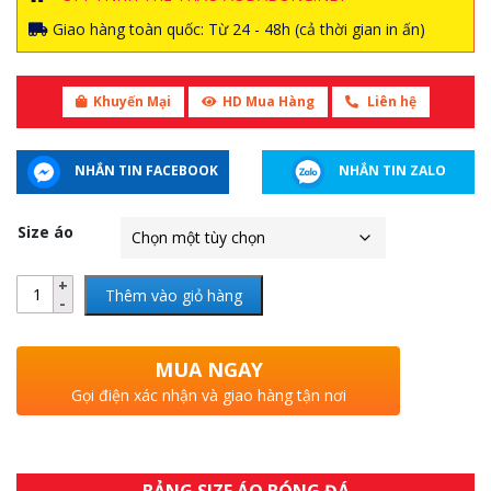
Giao hàng toàn quốc: Từ 24 - 48h (cả thời gian in ấn)
Khuyến Mại
HD Mua Hàng
Liên hệ
NHẮN TIN FACEBOOK
NHẮN TIN ZALO
Size áo
Thêm vào giỏ hàng
MUA NGAY
Gọi điện xác nhận và giao hàng tận nơi