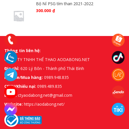
Bộ Nỉ PSG tím than 2021-2022
300.000
₫
Thông tin liên hệ:
CÔNG TY TNHH THỂ THAO AODABONG.NET
Địa chỉ:
620 Lý Bôn - Thành phố Thái Bình
Hotline/Mua hàng:
0989.948.835
CSKH/Khiếu nại:
0989.489.835
Email:
ctyaodabong.net@gmail.com
Website:
https://aodabong.net/