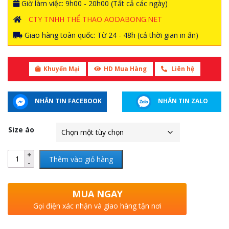
Giờ làm việc: 9h00 - 20h00 (Tất cả các ngày)
CTY TNHH THỂ THAO AODABONG.NET
Giao hàng toàn quốc: Từ 24 - 48h (cả thời gian in ấn)
Khuyến Mại
HD Mua Hàng
Liên hệ
NHẮN TIN FACEBOOK
NHẮN TIN ZALO
Size áo
Thêm vào giỏ hàng
MUA NGAY
Gọi điện xác nhận và giao hàng tận nơi