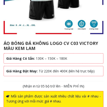
ÁO BÓNG ĐÁ KHÔNG LOGO CV C03 VICTORY
MÀU KEM LAM
Giá Hàng Có Sẵn:
130K – 150K – 180K
Giá Hàng Đặt May:
Từ 220K đến 400K (liên hệ trực tiếp)
(Nhận in từ 05 bộ trở lên - MIỄN PHÍ IN)
Mỗi sản phẩm được sản xuất nhiều chất liệu vải # nhau -
Tương ứng với mỗi mức giá # nhau.