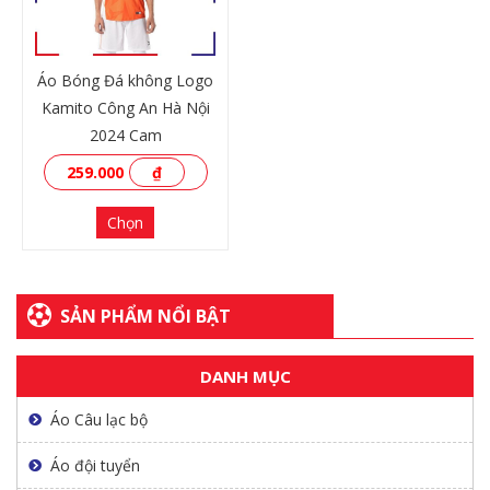
Áo Bóng Đá không Logo
Kamito Công An Hà Nội
2024 Cam
259.000
₫
Chọn
SẢN PHẨM NỔI BẬT
XEM THÊM
DANH MỤC
Áo Câu lạc bộ
Áo đội tuyển