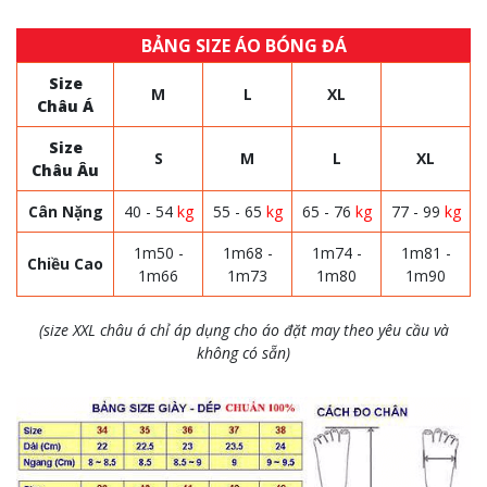
BẢNG SIZE ÁO BÓNG ĐÁ
Size
M
L
XL
Châu Á
Size
S
M
L
XL
Châu Âu
Cân Nặng
40 - 54
kg
55 - 65
kg
65 - 76
kg
77 - 99
kg
1m50 -
1m68 -
1m74 -
1m81 -
Chiều Cao
1m66
1m73
1m80
1m90
(size XXL châu á chỉ áp dụng cho áo đặt may theo yêu cầu và
không có sẵn)