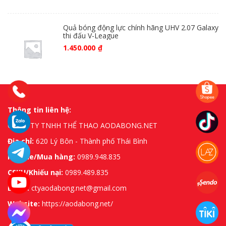
Quả bóng động lực chính hãng UHV 2.07 Galaxy
thi đấu V-League
1.450.000
₫
Thông tin liên hệ:
CÔNG TY TNHH THỂ THAO AODABONG.NET
Địa chỉ:
620 Lý Bôn - Thành phố Thái Bình
Hotline/Mua hàng:
0989.948.835
CSKH/Khiếu nại:
0989.489.835
Email:
ctyaodabong.net@gmail.com
Website:
https://aodabong.net/