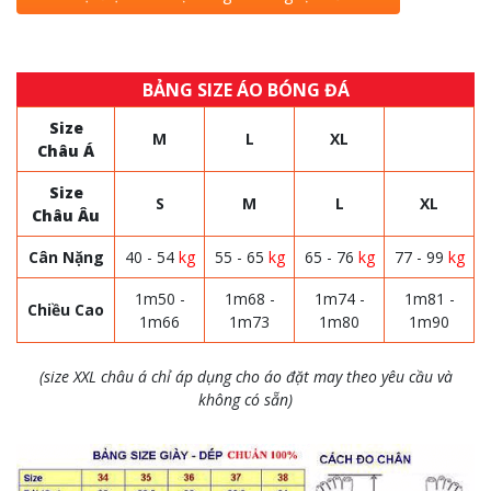
BẢNG SIZE ÁO BÓNG ĐÁ
Size
M
L
XL
Châu Á
Size
S
M
L
XL
Châu Âu
Cân Nặng
40 - 54
kg
55 - 65
kg
65 - 76
kg
77 - 99
kg
1m50 -
1m68 -
1m74 -
1m81 -
Chiều Cao
1m66
1m73
1m80
1m90
(size XXL châu á chỉ áp dụng cho áo đặt may theo yêu cầu và
không có sẵn)