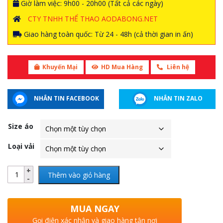
Giờ làm việc: 9h00 - 20h00 (Tất cả các ngày)
CTY TNHH THỂ THAO AODABONG.NET
Giao hàng toàn quốc: Từ 24 - 48h (cả thời gian in ấn)
Khuyến Mại
HD Mua Hàng
Liên hệ
NHẮN TIN FACEBOOK
NHẮN TIN ZALO
Size áo
Loại vải
Thêm vào giỏ hàng
MUA NGAY
Gọi điện xác nhận và giao hàng tận nơi