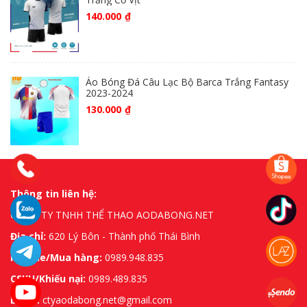
140.000
₫
Áo Bóng Đá Câu Lạc Bộ Barca Trắng Fantasy
2023-2024
130.000
₫
Thông tin liên hệ:
CÔNG TY TNHH THỂ THAO AODABONG.NET
Địa chỉ:
620 Lý Bôn - Thành phố Thái Bình
Hotline/Mua hàng:
0989.948.835
CSKH/Khiếu nại:
0989.489.835
Email:
ctyaodabong.net@gmail.com