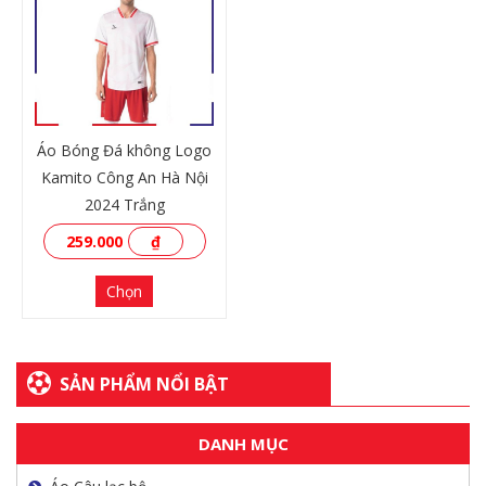
XEM THÊM
XEM THÊM
Áo Bóng Đá không Logo
Kamito Công An Hà Nội
2024 Trắng
259.000
₫
Chọn
SẢN PHẨM NỔI BẬT
XEM THÊM
DANH MỤC