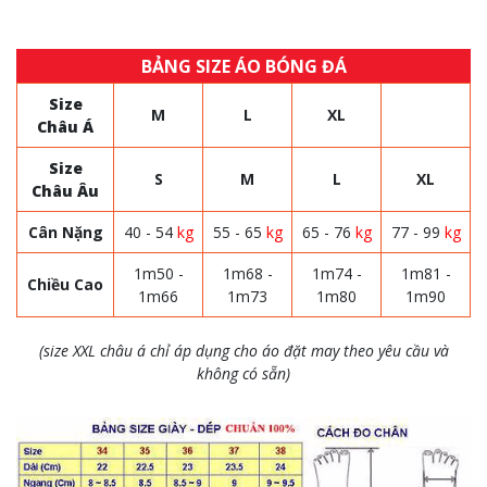
BẢNG SIZE ÁO BÓNG ĐÁ
Size
M
L
XL
Châu Á
Size
S
M
L
XL
Châu Âu
Cân Nặng
40 - 54
kg
55 - 65
kg
65 - 76
kg
77 - 99
kg
1m50 -
1m68 -
1m74 -
1m81 -
Chiều Cao
1m66
1m73
1m80
1m90
(size XXL châu á chỉ áp dụng cho áo đặt may theo yêu cầu và
không có sẵn)