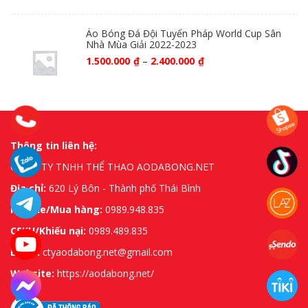
Áo Bóng Đá Đội Tuyển Pháp World Cup Sân
Nhà Mùa Giải 2022-2023
1.500.000
₫
–
2.400.000
₫
Thông tin liên hệ:
CÔNG TY TNHH THỂ THAO AODABONG.NET
Địa chỉ:
620 Lý Bôn - Thành phố Thái Bình
Hotline/Mua hàng:
0989.948.835
CSKH/Khiếu nại:
0989.489.835
Email:
ctyaodabong.net@gmail.com
Website:
https://aodabong.net/