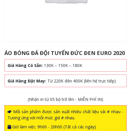
ÁO BÓNG ĐÁ ĐỘI TUYỂN ĐỨC ĐEN EURO 2020
Giá Hàng Có Sẵn:
130K – 150K – 180K
Giá Hàng Đặt May:
Từ 220K đến 400K (liên hệ trực tiếp)
(Nhận in từ 05 bộ trở lên - MIỄN PHÍ IN)
Mỗi sản phẩm được sản xuất nhiều chất liệu vải # nhau -
Tương ứng với mỗi mức giá # nhau.
Giờ làm việc: 9h00 - 20h00 (Tất cả các ngày)