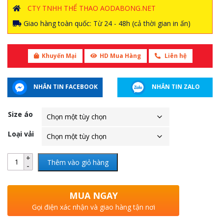
CTY TNHH THỂ THAO AODABONG.NET
Giao hàng toàn quốc: Từ 24 - 48h (cả thời gian in ấn)
Khuyến Mại
HD Mua Hàng
Liên hệ
NHẮN TIN FACEBOOK
NHẮN TIN ZALO
Size áo
Loại vải
Thêm vào giỏ hàng
MUA NGAY
Gọi điện xác nhận và giao hàng tận nơi