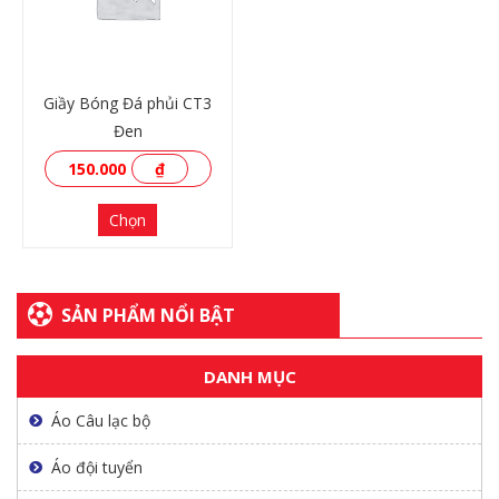
XEM THÊM
XEM THÊM
Giầy Bóng Đá phủi CT3
Đen
150.000
₫
Chọn
SẢN PHẨM NỔI BẬT
DANH MỤC
XEM THÊM
Áo Câu lạc bộ
Áo đội tuyển