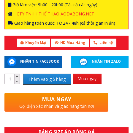
Giờ làm việc: 9h00 - 20h00 (Tất cả các ngày)
CTY TNHH THỂ THAO AODABONG.NET
Giao hàng toàn quốc: Từ 24 - 48h (cả thời gian in ấn)
Khuyến Mại
HD Mua Hàng
Liên hệ
NHẮN TIN FACEBOOK
NHẮN TIN ZALO
Mua ngay
Thêm vào giỏ hàng
MUA NGAY
Gọi điện xác nhận và giao hàng tận nơi
BẢNG SIZE ÁO BÓNG ĐÁ