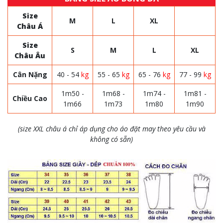
Size
M
L
XL
Châu Á
Size
S
M
L
XL
Châu Âu
Cân Nặng
40 - 54
kg
55 - 65
kg
65 - 76
kg
77 - 99
kg
1m50 -
1m68 -
1m74 -
1m81 -
Chiều Cao
1m66
1m73
1m80
1m90
(size XXL châu á chỉ áp dụng cho áo đặt may theo yêu cầu và
không có sẵn)