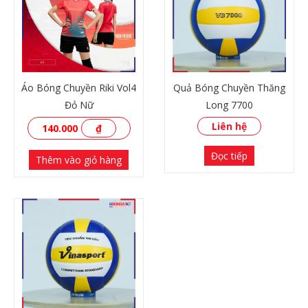
Áo Bóng Chuyền Riki Vol4
Quả Bóng Chuyền Thăng
Đỏ Nữ
Long 7700
Liên hệ
140.000
₫
Đọc tiếp
Thêm vào giỏ hàng
XEM THÊM
XEM THÊM