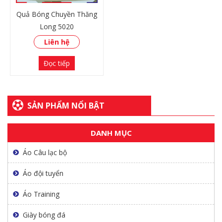
Quả Bóng Chuyền Thăng
Long 5020
Liên hệ
Đọc tiếp
SẢN PHẨM NỔI BẬT
DANH MỤC
XEM THÊM
Áo Câu lạc bộ
Áo đội tuyển
Áo Training
Giày bóng đá