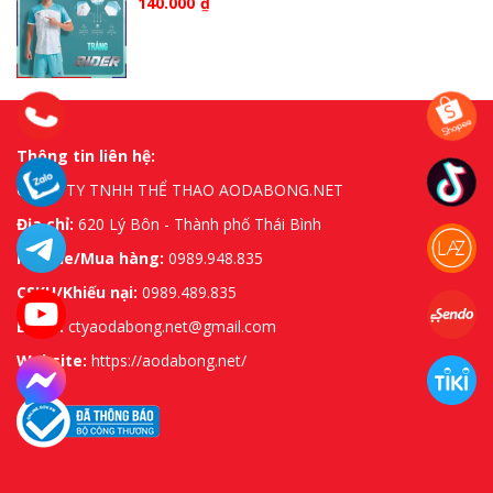
140.000
₫
Thông tin liên hệ:
CÔNG TY TNHH THỂ THAO AODABONG.NET
Địa chỉ:
620 Lý Bôn - Thành phố Thái Bình
Hotline/Mua hàng:
0989.948.835
CSKH/Khiếu nại:
0989.489.835
Email:
ctyaodabong.net@gmail.com
Website:
https://aodabong.net/