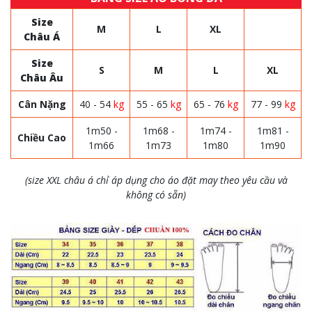
Size
M
L
XL
Châu Á
Size
S
M
L
XL
Châu Âu
Cân Nặng
40 - 54
kg
55 - 65
kg
65 - 76
kg
77 - 99
kg
1m50 -
1m68 -
1m74 -
1m81 -
Chiều Cao
1m66
1m73
1m80
1m90
(size XXL châu á chỉ áp dụng cho áo đặt may theo yêu cầu và
không có sẵn)