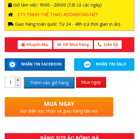
Giờ làm việc: 9h00 - 20h00 (Tất cả các ngày)
CTY TNHH THỂ THAO AODABONG.NET
Giao hàng toàn quốc: Từ 24 - 48h (cả thời gian in ấn)
Khuyến Mại
HD Mua Hàng
Liên hệ
NHẮN TIN FACEBOOK
NHẮN TIN ZALO
Mua ngay
Thêm vào giỏ hàng
MUA NGAY
Gọi điện xác nhận và giao hàng tận nơi
BẢNG SIZE ÁO BÓNG ĐÁ