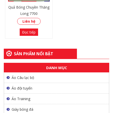
Quả Bóng Chuyền Thăng
Long 7700
Liên hệ
Đọc tiếp
SẢN PHẨM NỔI BẬT
DANH MỤC
XEM THÊM
Áo Câu lạc bộ
Áo đội tuyển
Áo Training
Giày bóng đá