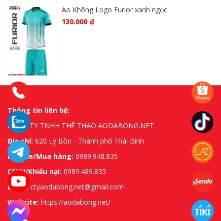
Áo Không Logo Furior xanh ngọc
130.000
₫
Thông tin liên hệ:
CÔNG TY TNHH THỂ THAO AODABONG.NET
Địa chỉ:
620 Lý Bôn - Thành phố Thái Bình
Hotline/Mua hàng:
0989.948.835
CSKH/Khiếu nại:
0989.489.835
Email:
ctyaodabong.net@gmail.com
Website:
https://aodabong.net/