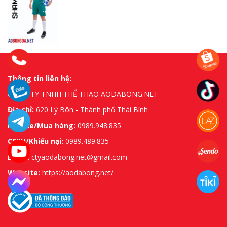
Thông tin liên hệ:
CÔNG TY TNHH THỂ THAO AODABONG.NET
Địa chỉ:
620 Lý Bôn - Thành phố Thái Bình
Hotline/Mua hàng:
0989.948.835
CSKH/Khiếu nại:
0989.489.835
Email:
ctyaodabong.net@gmail.com
Website:
https://aodabong.net/