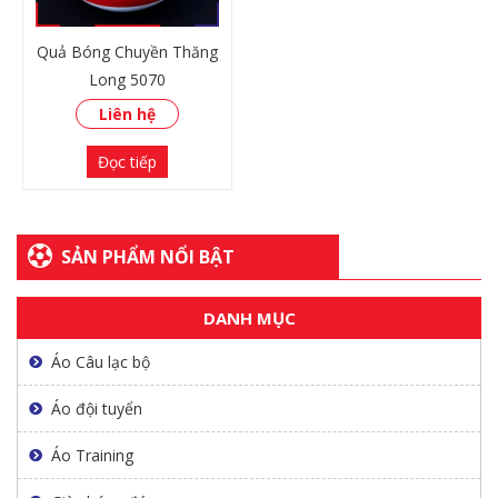
Quả Bóng Chuyền Thăng
Long 5070
Liên hệ
Đọc tiếp
SẢN PHẨM NỔI BẬT
DANH MỤC
XEM THÊM
Áo Câu lạc bộ
Áo đội tuyển
Áo Training