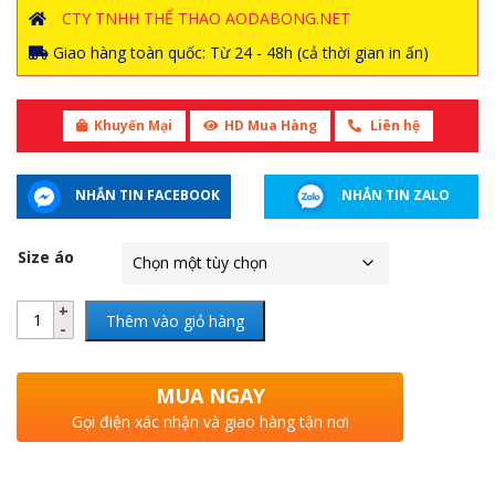
CTY TNHH THỂ THAO AODABONG.NET
Giao hàng toàn quốc: Từ 24 - 48h (cả thời gian in ấn)
Khuyến Mại
HD Mua Hàng
Liên hệ
NHẮN TIN FACEBOOK
NHẮN TIN ZALO
Size áo
Thêm vào giỏ hàng
MUA NGAY
Gọi điện xác nhận và giao hàng tận nơi