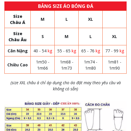
BẢNG SIZE ÁO BÓNG ĐÁ
Size
M
L
XL
Châu Á
Size
S
M
L
XL
Châu Âu
Cân Nặng
40 - 54
kg
55 - 65
kg
65 - 76
kg
77 - 99
kg
1m50 -
1m68 -
1m74 -
1m81 -
Chiều Cao
1m66
1m73
1m80
1m90
(size XXL châu á chỉ áp dụng cho áo đặt may theo yêu cầu và
không có sẵn)