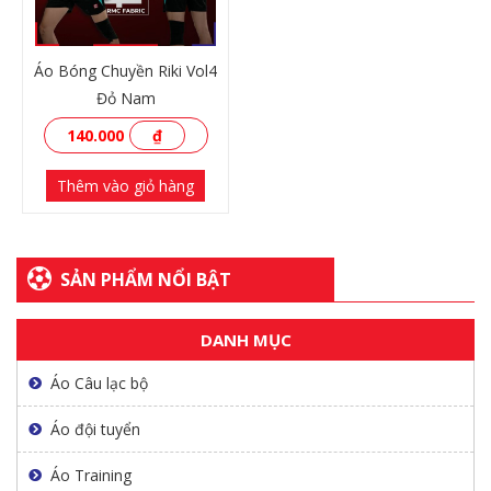
Áo Bóng Chuyền Riki Vol4
Đỏ Nam
140.000
₫
Thêm vào giỏ hàng
SẢN PHẨM NỔI BẬT
DANH MỤC
XEM THÊM
Áo Câu lạc bộ
Áo đội tuyển
Áo Training