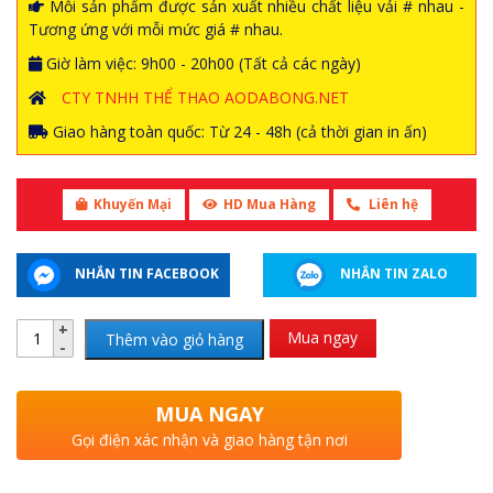
Mỗi sản phẩm được sản xuất nhiều chất liệu vải # nhau -
Tương ứng với mỗi mức giá # nhau.
Giờ làm việc: 9h00 - 20h00 (Tất cả các ngày)
CTY TNHH THỂ THAO AODABONG.NET
Giao hàng toàn quốc: Từ 24 - 48h (cả thời gian in ấn)
Khuyến Mại
HD Mua Hàng
Liên hệ
NHẮN TIN FACEBOOK
NHẮN TIN ZALO
Mua ngay
Thêm vào giỏ hàng
MUA NGAY
Gọi điện xác nhận và giao hàng tận nơi