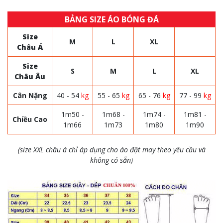
BẢNG SIZE ÁO BÓNG ĐÁ
Size
M
L
XL
Châu Á
Size
S
M
L
XL
Châu Âu
Cân Nặng
40 - 54
kg
55 - 65
kg
65 - 76
kg
77 - 99
kg
1m50 -
1m68 -
1m74 -
1m81 -
Chiều Cao
1m66
1m73
1m80
1m90
(size XXL châu á chỉ áp dụng cho áo đặt may theo yêu cầu và
không có sẵn)