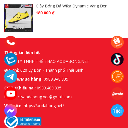
Giày Bóng Đá Wika Dynamic Vàng Đen
180.000
₫
Thông tin liên hệ:
CÔNG TY TNHH THỂ THAO AODABONG.NET
Địa chỉ:
620 Lý Bôn - Thành phố Thái Bình
Hotline/Mua hàng:
0989.948.835
CSKH/Khiếu nại:
0989.489.835
Email:
ctyaodabong.net@gmail.com
Website:
https://aodabong.net/